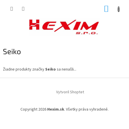
Prejsť
NÁKUP
na
obsah
KOŠÍK
Seiko
Žiadne produkty značky
Seiko
sa nenašli...
Z
á
Vytvoril Shoptet
p
ä
t
Copyright 2026
Hexim.sk
. Všetky práva vyhradené.
i
e