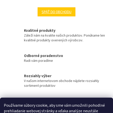
SPÄŤ DO OBCHODU
Kvalitné produkty
Záleží nám na kvalite našich produktov. Ponúkame len
kvalitné produkty overených výrobcov.
Odborné poradenstvo
Radi vám poradíme
Rozsiahly výber
V našom internetovom obchode nájdete rozsiahly
sortiment produktov
Rýchle doručenie
Používame súbory cookie, aby sme vám umožnili pohodlné
Tovar sa snažíme doručiť v najkratšom možnom čase.
prehliadanie webovej stránky a vďaka analýze neustále