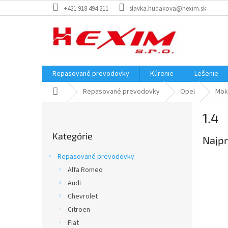
Prejsť
+421 918 494 211
slavka.hudakova@hexim.sk
na
obsah
Repasované prevodovky
Kúrenie
Lešenie
Domov
Repasované prevodovky
Opel
Mok
B
1.4
o
Preskočiť
č
Kategórie
kategórie
Najpr
n
ý
Repasované prevodovky
p
Alfa Romeo
a
Audi
n
e
Chevrolet
l
Citroen
Fiat