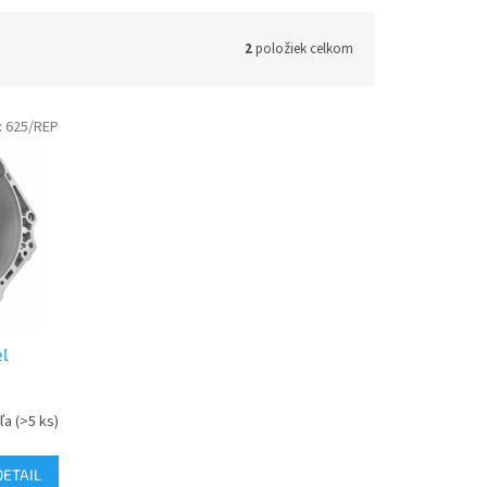
2
položiek celkom
:
625/REP
l
eľa
(>5 ks)
DETAIL