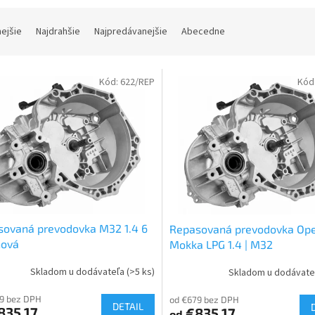
nejšie
Najdrahšie
Najpredávanejšie
Abecedne
Kód:
622/REP
Kód
sovaná prevodovka M32 1.4 6
Repasovaná prevodovka Ope
ňová
Mokka LPG 1.4 | M32
Skladom u dodávateľa
(>5 ks)
Skladom u dodávat
9 bez DPH
od €679 bez DPH
DETAIL
835,17
€835,17
od