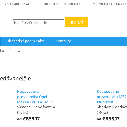
AKO NAKUPOVAŤ
OBCHODNÉ PODMIENKY
PODMIENKY OCHRANY
HĽADAŤ
Obchodné podmienky
Kontakty
ka
1.4
edávanejšie
Repasovaná
Repasovaná
prevodovka Opel
prevodovka M32 
Mokka LPG 1.4 | M32
stupňová
Skladom u dodávateľa
Skladom u dodáv
(>5 ks)
(>5 ks)
€835,17
€835,17
od
od