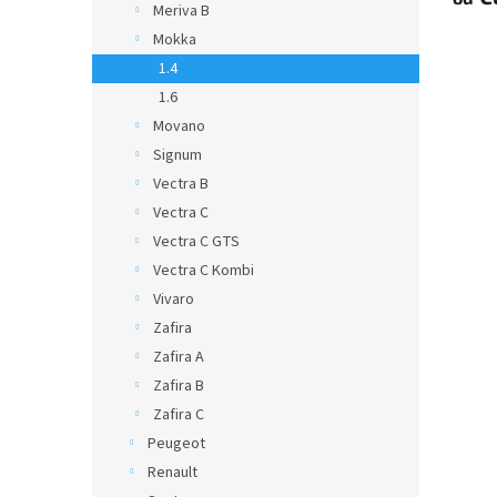
Meriva B
Mokka
1.4
1.6
Movano
Signum
Vectra B
Vectra C
Vectra C GTS
Vectra C Kombi
Vivaro
Zafira
Zafira A
Zafira B
Zafira C
Peugeot
Renault