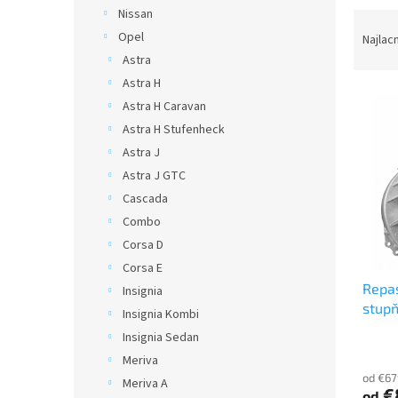
Nissan
R
a
Opel
Najlac
d
Astra
e
Astra H
V
n
Astra H Caravan
ý
i
Astra H Stufenheck
p
e
Astra J
i
p
s
r
Astra J GTC
p
o
Cascada
r
d
Combo
o
u
Corsa D
d
k
Corsa E
u
t
Repa
k
o
Insignia
stup
t
v
Insignia Kombi
o
Insignia Sedan
v
Meriva
od €67
Meriva A
€
od