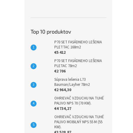
Top 10 produktov
P70 SET FASÁDNEHO LEŠENIA
PLETTAC 168m2
€5 412
P70 SET FASÁDNEHO LEŠENIA
PLETAC 78m2
€2 706
Súprava lešenia L73
Bauman/Layher 78m2
€2 964,30
OHRIEVAČ VZDUCHU NA TUHÉ
PALIVO NPS 70 (70 KW).
€4 734,27
OHRIEVAČ VZDUCHU NA TUHÉ
PALIVO MOBILNÝ NPS 55 M (55
KW).
€3 528,87