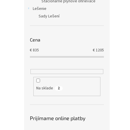
Stacionárne plynové ohrievače
Lešenie
Sady Lešení
Cena
€
835
€
1205
Na sklade
2
Prijímame online platby