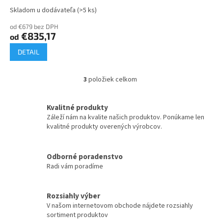
Skladom u dodávateľa
(>5 ks)
od €679 bez DPH
€835,17
od
DETAIL
3
položiek celkom
O
v
l
Kvalitné produkty
á
Záleží nám na kvalite našich produktov. Ponúkame len
d
kvalitné produkty overených výrobcov.
a
c
i
Odborné poradenstvo
e
Radi vám poradíme
p
r
v
k
Rozsiahly výber
y
V našom internetovom obchode nájdete rozsiahly
v
sortiment produktov