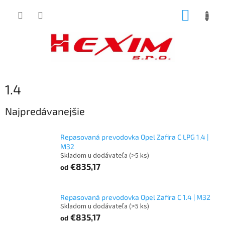
Prejsť
NÁKUP
na
obsah
KOŠÍK
1.4
Najpredávanejšie
Repasovaná prevodovka Opel Zafira C LPG 1.4 |
M32
Skladom u dodávateľa
(>5 ks)
€835,17
od
Repasovaná prevodovka Opel Zafira C 1.4 | M32
Skladom u dodávateľa
(>5 ks)
€835,17
od