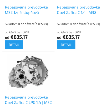
o
o
d
Repasovaná prevodovka
Repasovaná prevodovka
v
u
M32 1.4 6 stupňová
Opel Zafira C 1.4 | M32
k
t
Skladom u dodávateľa
(>5 ks)
Skladom u dodávateľa
(>5 ks)
o
od €679 bez DPH
od €679 bez DPH
v
€835,17
€835,17
od
od
DETAIL
DETAIL
Repasovaná prevodovka
Opel Zafira C LPG 1.4 | M32