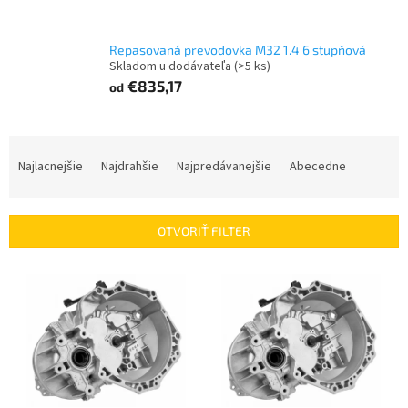
Repasovaná prevodovka M32 1.4 6 stupňová
Skladom u dodávateľa
(>5 ks)
€835,17
od
R
a
Najlacnejšie
Najdrahšie
Najpredávanejšie
Abecedne
d
e
n
OTVORIŤ FILTER
i
e
V
p
ý
r
p
o
i
d
s
u
p
k
r
t