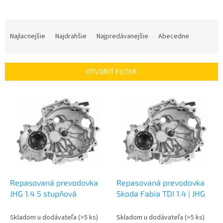
R
a
Najlacnejšie
Najdrahšie
Najpredávanejšie
Abecedne
d
e
n
OTVORIŤ FILTER
i
e
V
p
ý
r
p
o
i
d
s
u
p
k
r
t
o
o
d
Repasovaná prevodovka
Repasovaná prevodovka
v
u
JHG 1.4 5 stupňová
Skoda Fabia TDI 1.4 | JHG
k
t
Skladom u dodávateľa
(>5 ks)
Skladom u dodávateľa
(>5 ks)