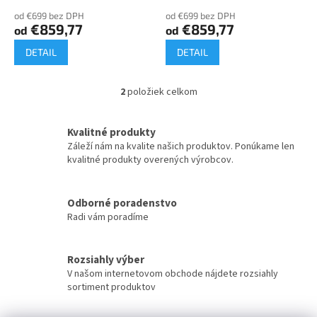
o
od €699 bez DPH
od €699 bez DPH
v
€859,77
€859,77
od
od
DETAIL
DETAIL
2
položiek celkom
O
v
l
Kvalitné produkty
á
Záleží nám na kvalite našich produktov. Ponúkame len
d
kvalitné produkty overených výrobcov.
a
c
i
Odborné poradenstvo
e
Radi vám poradíme
p
r
v
k
Rozsiahly výber
y
V našom internetovom obchode nájdete rozsiahly
v
sortiment produktov
ý
p