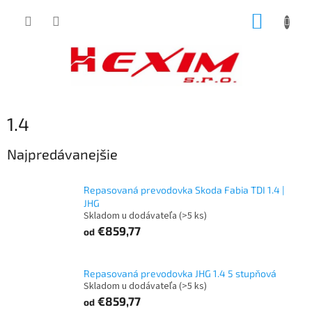
Prejsť
NÁKUP
na
obsah
KOŠÍK
1.4
Najpredávanejšie
Repasovaná prevodovka Skoda Fabia TDI 1.4 |
JHG
Skladom u dodávateľa
(>5 ks)
€859,77
od
Repasovaná prevodovka JHG 1.4 5 stupňová
Skladom u dodávateľa
(>5 ks)
€859,77
od