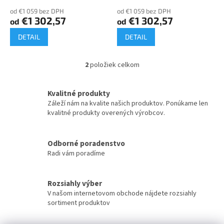
o
od €1 059 bez DPH
od €1 059 bez DPH
v
€1 302,57
€1 302,57
od
od
DETAIL
DETAIL
2
položiek celkom
O
v
l
Kvalitné produkty
á
Záleží nám na kvalite našich produktov. Ponúkame len
d
kvalitné produkty overených výrobcov.
a
c
i
Odborné poradenstvo
e
Radi vám poradíme
p
r
v
k
Rozsiahly výber
y
V našom internetovom obchode nájdete rozsiahly
v
sortiment produktov
ý
p