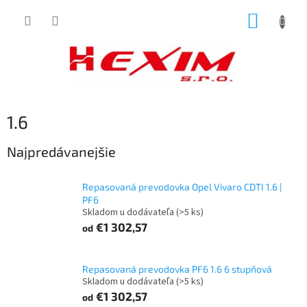
Prejsť
NÁKUP
na
obsah
KOŠÍK
1.6
Najpredávanejšie
Repasovaná prevodovka Opel Vivaro CDTI 1.6 |
PF6
Skladom u dodávateľa
(>5 ks)
€1 302,57
od
Repasovaná prevodovka PF6 1.6 6 stupňová
Skladom u dodávateľa
(>5 ks)
€1 302,57
od