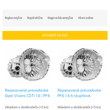
R
a
Najlacnejšie
Najdrahšie
Najpredávanejšie
Abecedne
d
e
n
OTVORIŤ FILTER
i
e
V
p
ý
r
p
o
i
d
s
u
p
k
r
t
o
o
d
Repasovaná prevodovka
Repasovaná prevodovka
v
u
Opel Vivaro CDTI 1.6 | PF6
PF6 1.6 6 stupňová
k
t
Skladom u dodávateľa
(>5 ks)
Skladom u dodávateľa
(>5 ks)