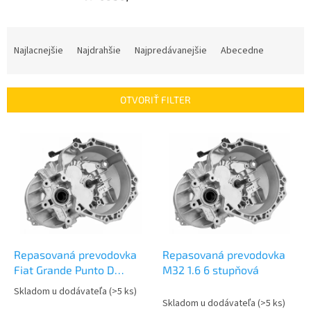
R
a
Najlacnejšie
Najdrahšie
Najpredávanejšie
Abecedne
d
e
n
OTVORIŤ FILTER
i
e
V
p
ý
r
p
o
i
d
s
u
p
k
r
t
o
o
d
Repasovaná prevodovka
Repasovaná prevodovka
v
u
Fiat Grande Punto D
M32 1.6 6 stupňová
k
Multijet 1.6 | M32
Skladom u dodávateľa
(>5 ks)
Priemerné
t
Skladom u dodávateľa
(>5 ks)
hodnotenie