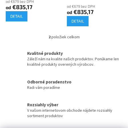
o
od €679 bez DPH
produktu
€835,17
od €679 bez DPH
od
v
je
€835,17
od
5,0
DETAIL
z
DETAIL
5
hviezdičiek.
2
položiek celkom
O
v
l
Kvalitné produkty
á
Záleží nám na kvalite našich produktov. Ponúkame len
d
kvalitné produkty overených výrobcov.
a
c
i
Odborné poradenstvo
e
Radi vám poradíme
p
r
v
k
Rozsiahly výber
y
V našom internetovom obchode nájdete rozsiahly
v
sortiment produktov
ý
p