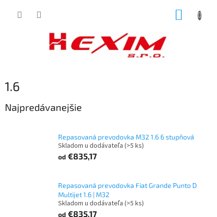
Prejsť
NÁKUP
na
obsah
KOŠÍK
1.6
Najpredávanejšie
Repasovaná prevodovka M32 1.6 6 stupňová
Skladom u dodávateľa
(>5 ks)
€835,17
od
Repasovaná prevodovka Fiat Grande Punto D
Multijet 1.6 | M32
Skladom u dodávateľa
(>5 ks)
€835,17
od