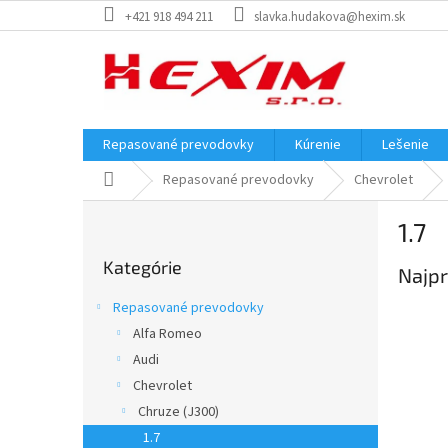
Prejsť
+421 918 494 211
slavka.hudakova@hexim.sk
na
obsah
Repasované prevodovky
Kúrenie
Lešenie
Domov
Repasované prevodovky
Chevrolet
B
1.7
o
Preskočiť
č
Kategórie
kategórie
Najpr
n
ý
Repasované prevodovky
p
Alfa Romeo
a
Audi
n
e
Chevrolet
l
Chruze (J300)
1.7