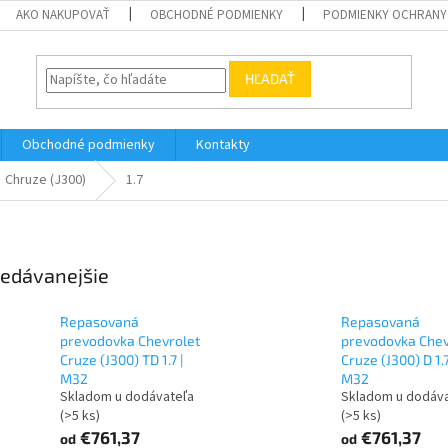
AKO NAKUPOVAŤ
OBCHODNÉ PODMIENKY
PODMIENKY OCHRANY
HĽADAŤ
Obchodné podmienky
Kontakty
Chruze (J300)
1.7
edávanejšie
Repasovaná
Repasovaná
prevodovka Chevrolet
prevodovka Chev
Cruze (J300) TD 1.7 |
Cruze (J300) D 1.7
M32
M32
Skladom u dodávateľa
Skladom u dodáv
(>5 ks)
(>5 ks)
€761,37
€761,37
od
od