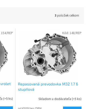
3
položiek celkom
:
154/REP
Kód:
148/REP
vrolet
Repasovaná prevodovka M32 1.7 6
stupňová
ľa
(>5 ks)
Skladom u dodávateľa
(>5 ks)
od €619 bez DPH