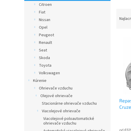
Citroen
R
Fiat
a
Najlac
Nissan
d
Opel
e
Peugeot
V
n
Renault
ý
i
p
e
Seat
i
p
Skoda
s
r
Toyota
p
o
Volkswagen
r
d
Kúrenie
o
u
d
Ohrievače vzduchu
k
u
t
Olejové ohrievače
Repa
k
o
Stacionárne ohrievače vzduchu
Cruze
t
v
Viacolejové ohrievače
o
Viacolejové poloautomatické
v
ohrievače vzduchu
od €61