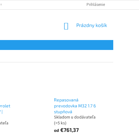
 OSOBNÝCH ÚDAJOV
Prihlásenie
NÁKUPNÝ
Prázdny košík
KOŠÍK
Repasovaná
rolet
prevodovka M32 1.7 6
 |
stupňová
Skladom u dodávateľa
ateľa
(>5 ks)
€761,37
od