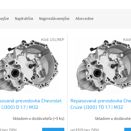
nejšie
Najdrahšie
Najpredávanejšie
Abecedne
Kód:
151/REP
Kód
sovaná prevodovka Chevrolet
Repasovaná prevodovka Che
 (J300) D 1.7 | M32
Cruze (J300) TD 1.7 | M32
Skladom u dodávateľa
(>5 ks)
Skladom u dodávate
9 bez DPH
od €619 bez DPH