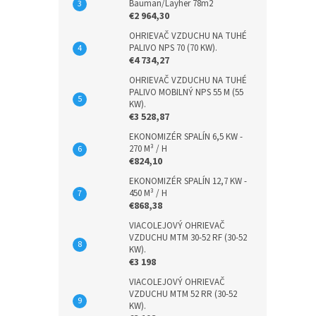
Bauman/Layher 78m2
€2 964,30
OHRIEVAČ VZDUCHU NA TUHÉ
PALIVO NPS 70 (70 KW).
€4 734,27
OHRIEVAČ VZDUCHU NA TUHÉ
PALIVO MOBILNÝ NPS 55 M (55
KW).
€3 528,87
EKONOMIZÉR SPALÍN 6,5 KW -
270 M³ / H
€824,10
EKONOMIZÉR SPALÍN 12,7 KW -
450 M³ / H
€868,38
VIACOLEJOVÝ OHRIEVAČ
VZDUCHU MTM 30-52 RF (30-52
KW).
€3 198
VIACOLEJOVÝ OHRIEVAČ
VZDUCHU MTM 52 RR (30-52
KW).