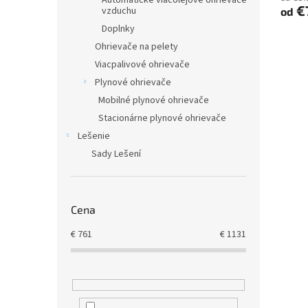
Automatické viacolejové ohrievače
€
vzduchu
od
Doplnky
Ohrievače na pelety
Viacpalivové ohrievače
Plynové ohrievače
Mobilné plynové ohrievače
Stacionárne plynové ohrievače
Lešenie
Sady Lešení
Cena
€
761
€
1131