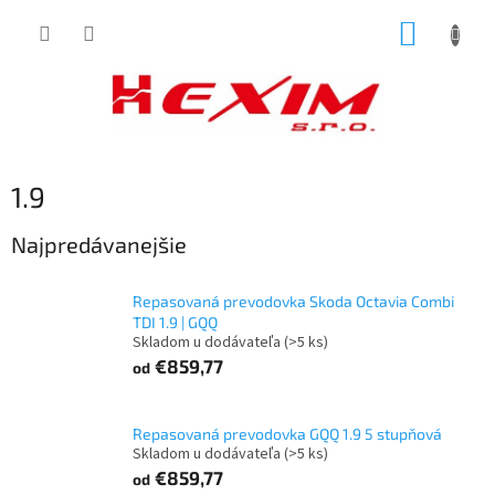
Prejsť
NÁKUP
na
obsah
KOŠÍK
1.9
Najpredávanejšie
Repasovaná prevodovka Skoda Octavia Combi
TDI 1.9 | GQQ
Skladom u dodávateľa
(>5 ks)
€859,77
od
Repasovaná prevodovka GQQ 1.9 5 stupňová
Skladom u dodávateľa
(>5 ks)
€859,77
od