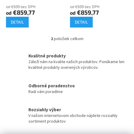
o
od €699 bez DPH
od €699 bez DPH
v
€859,77
€859,77
od
od
DETAIL
DETAIL
2
položiek celkom
O
v
l
Kvalitné produkty
á
Záleží nám na kvalite našich produktov. Ponúkame len
d
kvalitné produkty overených výrobcov.
a
c
i
Odborné poradenstvo
e
Radi vám poradíme
p
r
v
k
Rozsiahly výber
y
V našom internetovom obchode nájdete rozsiahly
v
sortiment produktov
ý
p