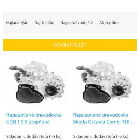
R
a
Najlacnejšie
Najdrahšie
Najpredávanejšie
Abecedne
d
e
n
OTVORIŤ FILTER
i
e
V
p
ý
r
p
o
i
d
s
u
p
k
r
t
o
o
d
Repasovaná prevodovka
Repasovaná prevodovka
v
u
GQQ 1.9 5 stupňová
Skoda Octavia Combi TDI
k
1.9 | GQQ
t
Skladom u dodávateľa
(>5 ks)
Skladom u dodávateľa
(>5 ks)