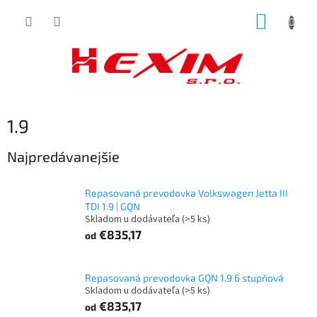
Prejsť
NÁKUP
na
obsah
KOŠÍK
1.9
Najpredávanejšie
Repasovaná prevodovka Volkswagen Jetta III
TDI 1.9 | GQN
Skladom u dodávateľa
(>5 ks)
€835,17
od
Repasovaná prevodovka GQN 1.9 6 stupňová
Skladom u dodávateľa
(>5 ks)
€835,17
od