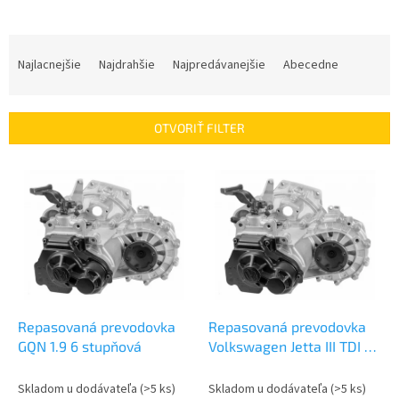
R
a
Najlacnejšie
Najdrahšie
Najpredávanejšie
Abecedne
d
e
n
OTVORIŤ FILTER
i
e
V
p
ý
r
p
o
i
d
s
u
p
k
r
t
o
o
d
Repasovaná prevodovka
Repasovaná prevodovka
v
u
GQN 1.9 6 stupňová
Volkswagen Jetta III TDI 1.9
k
| GQN
t
Skladom u dodávateľa
(>5 ks)
Skladom u dodávateľa
(>5 ks)