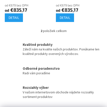
o
od €679 bez DPH
od €679 bez DPH
v
€835,17
€835,17
od
od
DETAIL
DETAIL
2
položiek celkom
O
v
l
Kvalitné produkty
á
Záleží nám na kvalite našich produktov. Ponúkame len
d
kvalitné produkty overených výrobcov.
a
c
i
Odborné poradenstvo
e
Radi vám poradíme
p
r
v
k
Rozsiahly výber
y
V našom internetovom obchode nájdete rozsiahly
v
sortiment produktov
ý
p