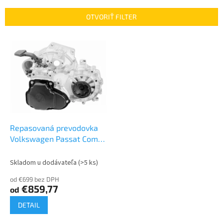
e
n
OTVORIŤ FILTER
i
e
V
p
ý
r
p
o
i
d
s
u
p
k
r
t
o
o
d
Repasovaná prevodovka
v
u
Volkswagen Passat Combi
k
TDI 1.9 | GQQ
t
Skladom u dodávateľa
(>5 ks)
o
od €699 bez DPH
v
€859,77
od
DETAIL