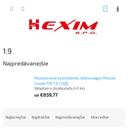
Prejsť
NÁKUP
na
obsah
KOŠÍK
1.9
Najpredávanejšie
Repasovaná prevodovka Volkswagen Passat
Combi TDI 1.9 | GQQ
Skladom u dodávateľa
(>5 ks)
€859,77
od
R
a
Najlacnejšie
Najdrahšie
Najpredávanejšie
Abecedne
d