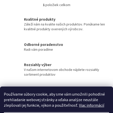
1
položiek celkom
O
v
l
Kvalitné produkty
á
Záleží nám na kvalite našich produktov. Ponúkame len
d
kvalitné produkty overených výrobcov.
a
c
i
Odborné poradenstvo
e
Radi vám poradíme
p
r
v
k
Rozsiahly výber
y
V našom internetovom obchode nájdete rozsiahly
v
sortiment produktov
ý
p
i
Rýchle doručenie
s
Používame súbory cookie, aby sme vám umožnili pohodlné
Tovar sa snažíme doručiť v najkratšom možnom čase.
u
prehliadanie webovej stránky a vďaka analýze neustále
zlepšovali jej funkcie, výkon a použiteľnosť.
Viac informácií
Z