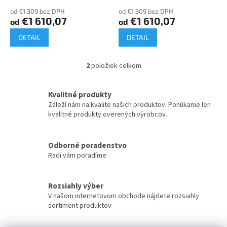
o
od €1 309 bez DPH
od €1 309 bez DPH
v
€1 610,07
€1 610,07
od
od
DETAIL
DETAIL
2
položiek celkom
O
v
l
Kvalitné produkty
á
Záleží nám na kvalite našich produktov. Ponúkame len
d
kvalitné produkty overených výrobcov.
a
c
i
Odborné poradenstvo
e
Radi vám poradíme
p
r
v
k
Rozsiahly výber
y
V našom internetovom obchode nájdete rozsiahly
v
sortiment produktov
ý
p