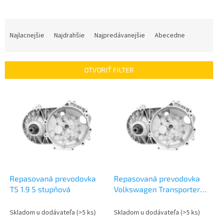
R
a
Najlacnejšie
Najdrahšie
Najpredávanejšie
Abecedne
d
e
n
OTVORIŤ FILTER
i
e
V
p
ý
r
p
o
i
d
s
u
p
k
r
t
o
o
d
Repasovaná prevodovka
Repasovaná prevodovka
v
u
T5 1.9 5 stupňová
Volkswagen Transporter V
k
TDI 1.9 | T5
t
Skladom u dodávateľa
(>5 ks)
Skladom u dodávateľa
(>5 ks)