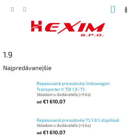
Prejsť
NÁKUP
na
obsah
KOŠÍK
1.9
Najpredávanejšie
Repasovaná prevodovka Volkswagen
Transporter V TDI 1.9 | T5
Skladom u dodávateľa
(>5 ks)
€1 610,07
od
Repasovaná prevodovka T5 1.9 5 stupňová
Skladom u dodávateľa
(>5 ks)
€1 610,07
od