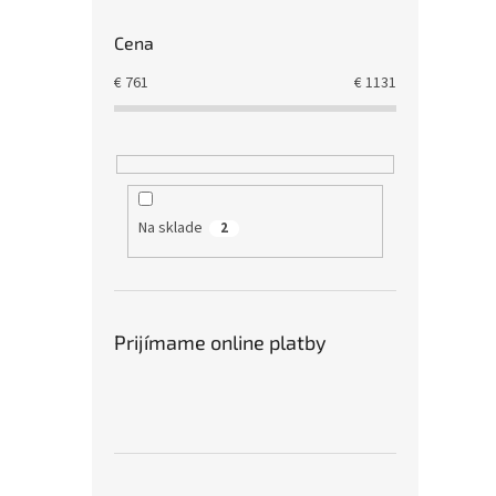
Cena
€
761
€
1131
Na sklade
2
Prijímame online platby