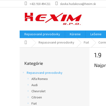
Prejsť
+421 918 494 211
slavka.hudakova@hexim.sk
na
obsah
Repasované prevodovky
Kúrenie
Lešenie
Domov
Repasované prevodovky
Fiat
Corm
B
1.9
o
Preskočiť
č
Kategórie
kategórie
Najpr
n
ý
Repasované prevodovky
p
Alfa Romeo
a
Audi
n
e
Chevrolet
l
Citroen
Fiat