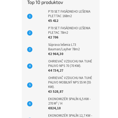
Top 10 produktov
P70 SET FASÁDNEHO LEŠENIA
PLETTAC 168m2
€5 412
P70 SET FASÁDNEHO LEŠENIA
PLETAC 78m2
€2 706
Súprava lešenia L73
Bauman/Layher 78m2
€2 964,30
OHRIEVAČ VZDUCHU NA TUHÉ
PALIVO NPS 70 (70 KW).
€4 734,27
OHRIEVAČ VZDUCHU NA TUHÉ
PALIVO MOBILNÝ NPS 55 M (55
KW).
€3 528,87
EKONOMIZÉR SPALÍN 6,5 KW -
270 M³ / H
€824,10
EKONOMIZÉR SPALÍN 12,7 KW -