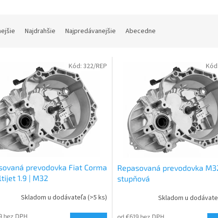
nejšie
Najdrahšie
Najpredávanejšie
Abecedne
Kód:
322/REP
Kód
sovaná prevodovka Fiat Corma
Repasovaná prevodovka M32
tijet 1.9 | M32
stupňová
Skladom u dodávateľa
(>5 ks)
Skladom u dodávat
9 bez DPH
od €619 bez DPH