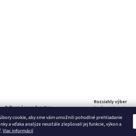
Rozsiahly výber
Odborné poradenstvo
V našom internetovom
Radi vám poradíme
nájdete rozsiahly sort
úbory cookie, aby sme vám umožnili pohodlné prehliadanie
produktov
nky a vďaka analýze neustále zlepšovali jej funkcie, výkon a
ť.
Viac informácií