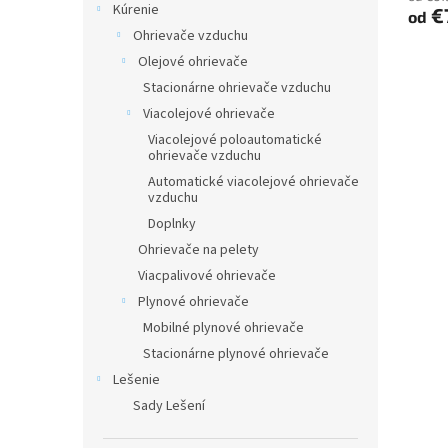
Kúrenie
€
od
Ohrievače vzduchu
Olejové ohrievače
Stacionárne ohrievače vzduchu
Viacolejové ohrievače
Viacolejové poloautomatické
ohrievače vzduchu
Automatické viacolejové ohrievače
vzduchu
Doplnky
Ohrievače na pelety
Viacpalivové ohrievače
Plynové ohrievače
Mobilné plynové ohrievače
Stacionárne plynové ohrievače
Lešenie
Sady Lešení