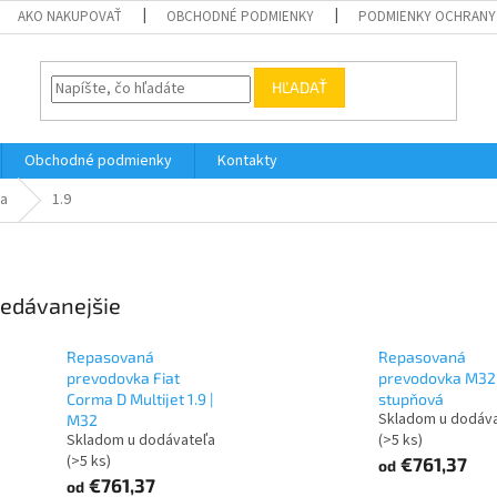
AKO NAKUPOVAŤ
OBCHODNÉ PODMIENKY
PODMIENKY OCHRANY
HĽADAŤ
Obchodné podmienky
Kontakty
a
1.9
edávanejšie
Repasovaná
Repasovaná
prevodovka Fiat
prevodovka M32 
Corma D Multijet 1.9 |
stupňová
Skladom u dodáv
M32
Skladom u dodávateľa
(>5 ks)
(>5 ks)
€761,37
od
€761,37
od