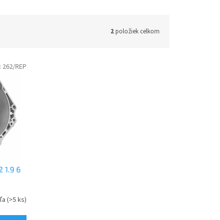
2
položiek celkom
:
262/REP
 1.9 6
eľa
(>5 ks)