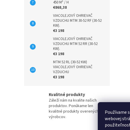
450 M³ / H
€868,38
VIACOLEJOVÝ OHRIEVAČ
VZDUCHU MTM 30-52 RF (30-52
KW).
€3 198
VIACOLEJOVÝ OHRIEVAČ
VZDUCHU MTM 52 RR (30-52
KW).
€3 198
MTM 52 RL (30-52 KW)
VIACOLEJOVÝ OHRIEVAČ
VZDUCHU
€3 198
Kvalitné produkty
Záleží nám na kvalite našich
produktov. Ponúkame len
kvalitné produkty overených
Používame s
výrobcov.
webovej strá
použiteľnos