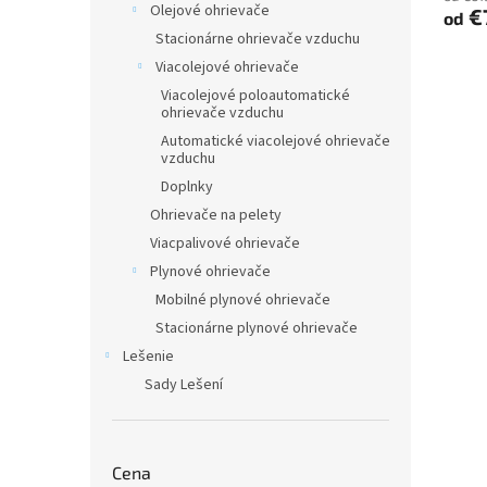
Olejové ohrievače
€
od
Stacionárne ohrievače vzduchu
Viacolejové ohrievače
Viacolejové poloautomatické
ohrievače vzduchu
Automatické viacolejové ohrievače
vzduchu
Doplnky
Ohrievače na pelety
Viacpalivové ohrievače
Plynové ohrievače
Mobilné plynové ohrievače
Stacionárne plynové ohrievače
Lešenie
Sady Lešení
Cena