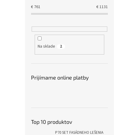
€
761
€
1131
Na sklade
2
Prijímame online platby
Top 10 produktov
P70 SET FASÁDNEHO LEŠENIA