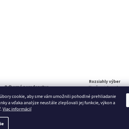
Rozsiahly výber
Odborné poradenstvo
V našom internetovom
Radi vám poradíme
nájdete rozsiahly sort
úbory cookie, aby sme vám umožnili pohodlné prehliadanie
produktov
nky a vďaka analýze neustále zlepšovali jej funkcie, výkon a
ť.
Viac informácií
ie