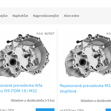
nejšie
Najdrahšie
Najpredávanejšie
Abecedne
Kód:
46/REP
Kó
sovaná prevodovka Alfa
Repasovaná prevodovka M32
 159 JTDM 1.9 | M32
stupňová
Skladom u dodávateľa
(>5 ks)
Skladom u dodávat
9 bez DPH
od €619 bez DPH