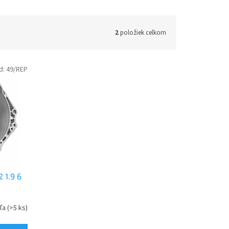
2
položiek celkom
d:
49/REP
 1.9 6
eľa
(>5 ks)