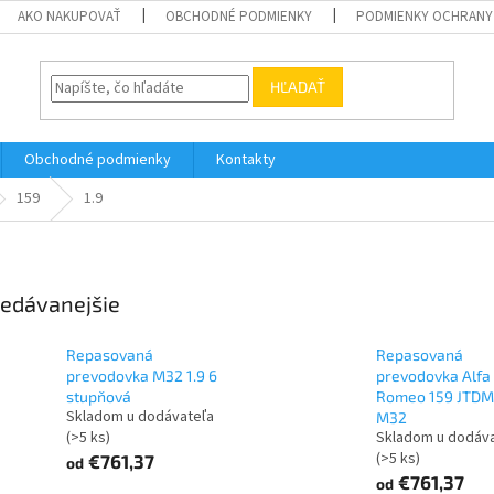
AKO NAKUPOVAŤ
OBCHODNÉ PODMIENKY
PODMIENKY OCHRANY
HĽADAŤ
Obchodné podmienky
Kontakty
159
1.9
edávanejšie
Repasovaná
Repasovaná
prevodovka M32 1.9 6
prevodovka Alfa
stupňová
Romeo 159 JTDM 1
Skladom u dodávateľa
M32
(>5 ks)
Skladom u dodáv
(>5 ks)
€761,37
od
€761,37
od