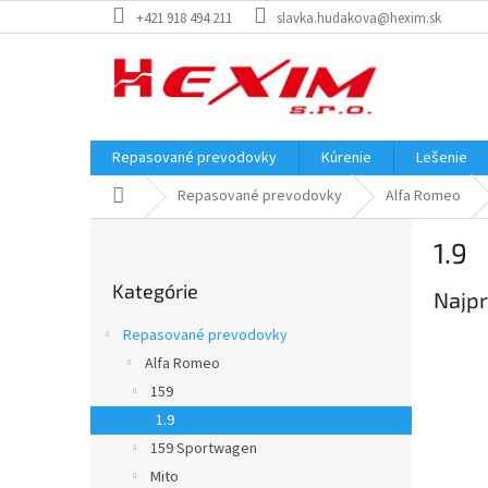
Prejsť
+421 918 494 211
slavka.hudakova@hexim.sk
na
obsah
Repasované prevodovky
Kúrenie
Lešenie
Domov
Repasované prevodovky
Alfa Romeo
B
1.9
o
Preskočiť
č
Kategórie
kategórie
Najpr
n
ý
Repasované prevodovky
p
Alfa Romeo
a
159
n
e
1.9
l
159 Sportwagen
Mito