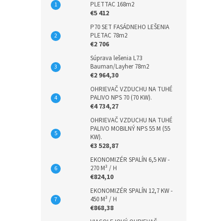
PLETTAC 168m2
€5 412
P70 SET FASÁDNEHO LEŠENIA
PLETAC 78m2
€2 706
Súprava lešenia L73
Bauman/Layher 78m2
€2 964,30
OHRIEVAČ VZDUCHU NA TUHÉ
PALIVO NPS 70 (70 KW).
€4 734,27
OHRIEVAČ VZDUCHU NA TUHÉ
PALIVO MOBILNÝ NPS 55 M (55
KW).
€3 528,87
EKONOMIZÉR SPALÍN 6,5 KW -
270 M³ / H
€824,10
EKONOMIZÉR SPALÍN 12,7 KW -
450 M³ / H
€868,38