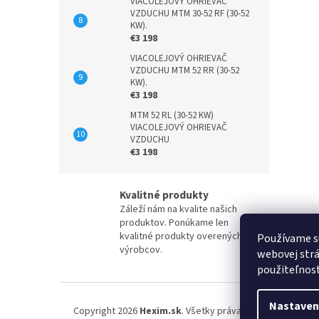
VIACOLEJOVÝ OHRIEVAČ
VZDUCHU MTM 30-52 RF (30-52
KW).
€3 198
VIACOLEJOVÝ OHRIEVAČ
VZDUCHU MTM 52 RR (30-52
KW).
€3 198
MTM 52 RL (30-52 KW)
VIACOLEJOVÝ OHRIEVAČ
VZDUCHU
€3 198
Kvalitné produkty
Záleží nám na kvalite našich
produktov. Ponúkame len
kvalitné produkty overených
Používame s
výrobcov.
webovej strá
použiteľnos
Z
á
Nastaven
Copyright 2026
Hexim.sk
. Všetky práva vyhradené.