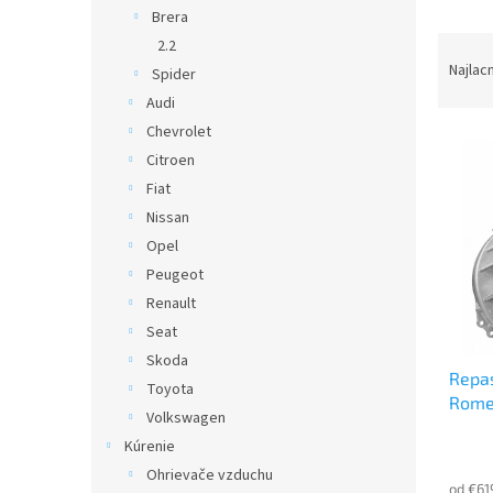
Brera
R
2.2
a
Najlac
Spider
d
Audi
e
Chevrolet
V
n
Citroen
ý
i
p
e
Fiat
i
p
Nissan
s
r
Opel
p
o
Peugeot
r
d
Renault
o
u
d
Seat
k
u
t
Skoda
Repa
k
o
Toyota
Romeo
t
v
Volkswagen
o
Kúrenie
v
Ohrievače vzduchu
od €61