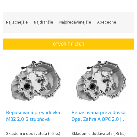
R
a
Najlacnejšie
Najdrahšie
Najpredávanejšie
Abecedne
d
e
n
OTVORIŤ FILTER
i
e
V
p
ý
r
p
o
i
d
s
u
p
k
r
t
o
o
d
Repasovaná prevodovka
Repasovaná prevodovka
v
u
M32 2.0 6 stupňová
Opel Zafira A OPC 2.0 |
k
M32
t
Skladom u dodávateľa
(>5 ks)
Skladom u dodávateľa
(>5 ks)