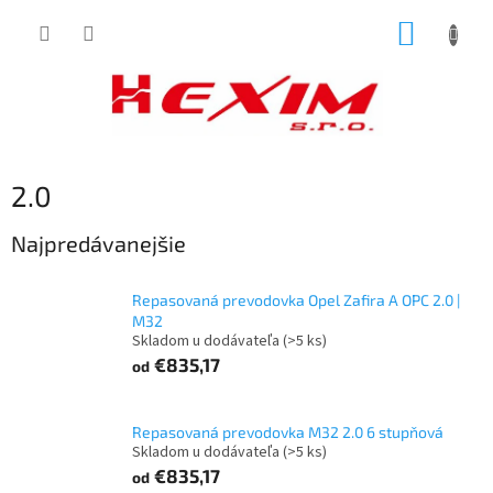
Prejsť
NÁKUP
na
obsah
KOŠÍK
2.0
Najpredávanejšie
Repasovaná prevodovka Opel Zafira A OPC 2.0 |
M32
Skladom u dodávateľa
(>5 ks)
€835,17
od
Repasovaná prevodovka M32 2.0 6 stupňová
Skladom u dodávateľa
(>5 ks)
€835,17
od