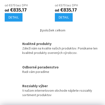
o
od €679 bez DPH
od €679 bez DPH
v
€835,17
€835,17
od
od
DETAIL
DETAIL
2
položiek celkom
O
v
l
Kvalitné produkty
á
Záleží nám na kvalite našich produktov. Ponúkame len
d
kvalitné produkty overených výrobcov.
a
c
i
Odborné poradenstvo
e
Radi vám poradíme
p
r
v
k
Rozsiahly výber
y
V našom internetovom obchode nájdete rozsiahly
v
sortiment produktov
ý
p