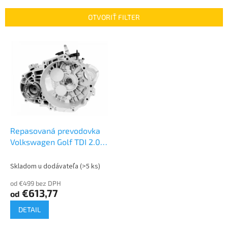
e
n
OTVORIŤ FILTER
i
e
V
p
ý
r
p
o
i
d
s
u
p
k
r
t
o
o
d
Repasovaná prevodovka
v
u
Volkswagen Golf TDI 2.0 |
k
JLU HDV
t
Skladom u dodávateľa
(>5 ks)
o
od €499 bez DPH
v
€613,77
od
DETAIL