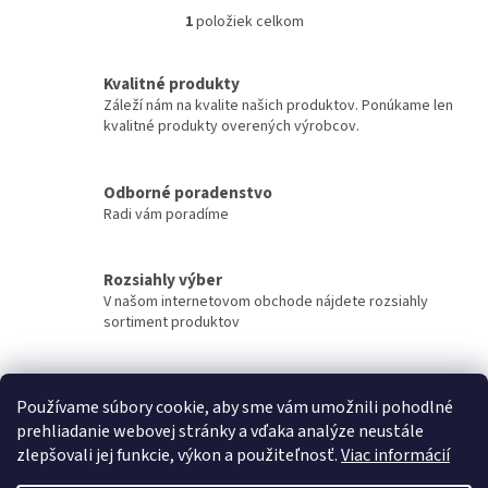
1
položiek celkom
O
v
l
Kvalitné produkty
á
Záleží nám na kvalite našich produktov. Ponúkame len
d
kvalitné produkty overených výrobcov.
a
c
i
Odborné poradenstvo
e
Radi vám poradíme
p
r
v
k
Rozsiahly výber
y
V našom internetovom obchode nájdete rozsiahly
v
sortiment produktov
ý
p
i
Rýchle doručenie
s
Používame súbory cookie, aby sme vám umožnili pohodlné
Tovar sa snažíme doručiť v najkratšom možnom čase.
u
prehliadanie webovej stránky a vďaka analýze neustále
zlepšovali jej funkcie, výkon a použiteľnosť.
Viac informácií
Z