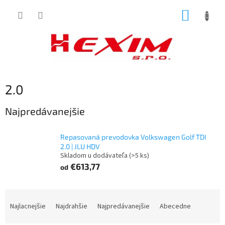
Prejsť
NÁKUP
na
obsah
KOŠÍK
2.0
Najpredávanejšie
Repasovaná prevodovka Volkswagen Golf TDI
2.0 | JLU HDV
Skladom u dodávateľa
(>5 ks)
€613,77
od
R
a
Najlacnejšie
Najdrahšie
Najpredávanejšie
Abecedne
d