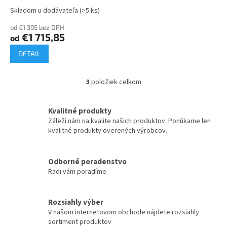
Skladom u dodávateľa
(>5 ks)
od €1 395 bez DPH
€1 715,85
od
DETAIL
3
položiek celkom
O
v
l
Kvalitné produkty
á
Záleží nám na kvalite našich produktov. Ponúkame len
d
kvalitné produkty overených výrobcov.
a
c
i
Odborné poradenstvo
e
Radi vám poradíme
p
r
v
k
Rozsiahly výber
y
V našom internetovom obchode nájdete rozsiahly
v
sortiment produktov