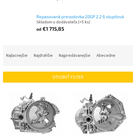
Repasovaná prevodovka 20GP 2.2 6 stupňová
Skladom u dodávateľa
(>5 ks)
€1 715,85
od
R
a
Najlacnejšie
Najdrahšie
Najpredávanejšie
Abecedne
d
e
n
OTVORIŤ FILTER
i
e
V
p
ý
r
p
o
i
d
s
u
p
k
r
t