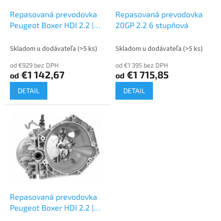
o
o
d
Repasovaná prevodovka
Repasovaná prevodovka
v
u
Peugeot Boxer HDI 2.2 |
20GP 2.2 6 stupňová
k
20UM
t
Skladom u dodávateľa
(>5 ks)
Skladom u dodávateľa
(>5 ks)
o
od €929 bez DPH
od €1 395 bez DPH
v
€1 142,67
€1 715,85
od
od
DETAIL
DETAIL
Repasovaná prevodovka
Peugeot Boxer HDI 2.2 |
20GP