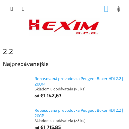
Prejsť
NÁKUP
na
obsah
KOŠÍK
2.2
Najpredávanejšie
Repasovaná prevodovka Peugeot Boxer HDI 2.2 |
20UM
Skladom u dodávateľa
(>5 ks)
€1 142,67
od
Repasovaná prevodovka Peugeot Boxer HDI 2.2 |
20GP
Skladom u dodávateľa
(>5 ks)
€1 715,85
od