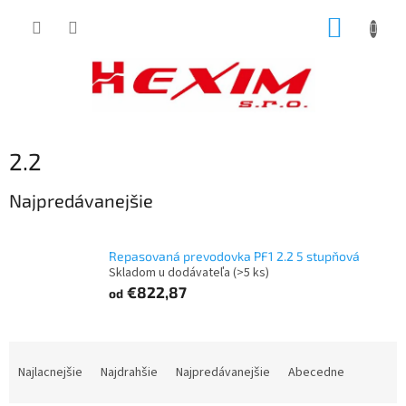
Prejsť
NÁKUP
na
obsah
KOŠÍK
2.2
Najpredávanejšie
Repasovaná prevodovka PF1 2.2 5 stupňová
Skladom u dodávateľa
(>5 ks)
€822,87
od
R
a
Najlacnejšie
Najdrahšie
Najpredávanejšie
Abecedne
d