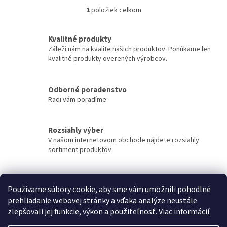
1
položiek celkom
O
v
l
Kvalitné produkty
á
Záleží nám na kvalite našich produktov. Ponúkame len
d
kvalitné produkty overených výrobcov.
a
c
i
Odborné poradenstvo
e
Radi vám poradíme
p
r
v
k
Rozsiahly výber
y
V našom internetovom obchode nájdete rozsiahly
v
sortiment produktov
ý
p
i
Rýchle doručenie
s
Používame súbory cookie, aby sme vám umožnili pohodlné
Tovar sa snažíme doručiť v najkratšom možnom čase.
u
prehliadanie webovej stránky a vďaka analýze neustále
zlepšovali jej funkcie, výkon a použiteľnosť.
Viac informácií
Z