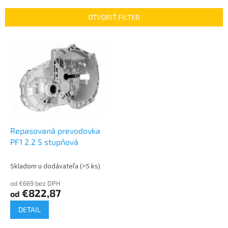
e
n
OTVORIŤ FILTER
i
e
V
p
ý
r
p
o
i
d
s
u
p
k
r
t
o
o
d
Repasovaná prevodovka
v
u
PF1 2.2 5 stupňová
k
t
Skladom u dodávateľa
(>5 ks)
o
od €669 bez DPH
v
€822,87
od
DETAIL