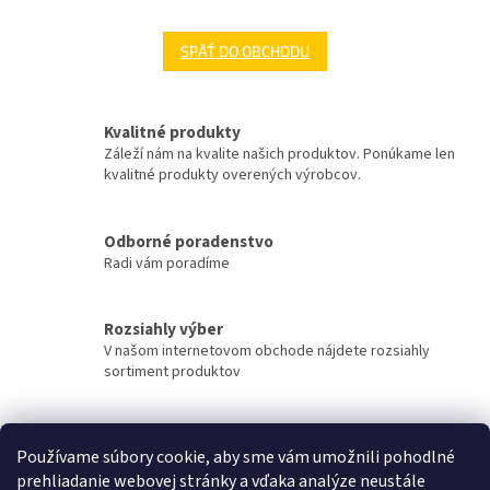
SPÄŤ DO OBCHODU
Kvalitné produkty
Záleží nám na kvalite našich produktov. Ponúkame len
kvalitné produkty overených výrobcov.
Odborné poradenstvo
Radi vám poradíme
Rozsiahly výber
V našom internetovom obchode nájdete rozsiahly
sortiment produktov
Rýchle doručenie
Používame súbory cookie, aby sme vám umožnili pohodlné
Tovar sa snažíme doručiť v najkratšom možnom čase.
prehliadanie webovej stránky a vďaka analýze neustále