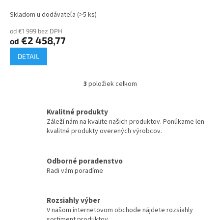
sadou a dvojhmotovým
zotrvačníkom Renault
Skladom u dodávateľa
(>5 ks)
Original
od €1 999 bez DPH
€2 458,77
od
DETAIL
3
položiek celkom
O
v
l
Kvalitné produkty
á
Záleží nám na kvalite našich produktov. Ponúkame len
d
kvalitné produkty overených výrobcov.
a
c
i
Odborné poradenstvo
e
Radi vám poradíme
p
r
v
k
Rozsiahly výber
y
V našom internetovom obchode nájdete rozsiahly
v
sortiment produktov