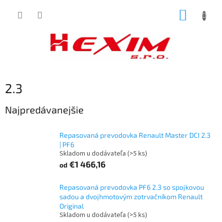
Prejsť
NÁKUP
na
obsah
KOŠÍK
2.3
Najpredávanejšie
Repasovaná prevodovka Renault Master DCI 2.3
| PF6
Skladom u dodávateľa
(>5 ks)
€1 466,16
od
Repasovaná prevodovka PF6 2.3 so spojkovou
sadou a dvojhmotovým zotrvačníkom Renault
Original
Skladom u dodávateľa
(>5 ks)