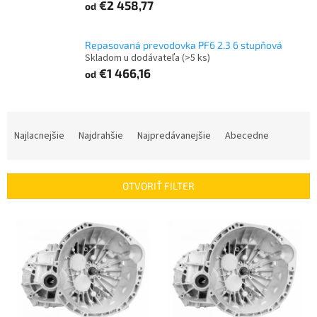
€2 458,77
od
Repasovaná prevodovka PF6 2.3 6 stupňová
Skladom u dodávateľa
(>5 ks)
€1 466,16
od
R
a
Najlacnejšie
Najdrahšie
Najpredávanejšie
Abecedne
d
e
n
OTVORIŤ FILTER
i
e
V
p
ý
r
p
o
i
d
s
u
p
k
r