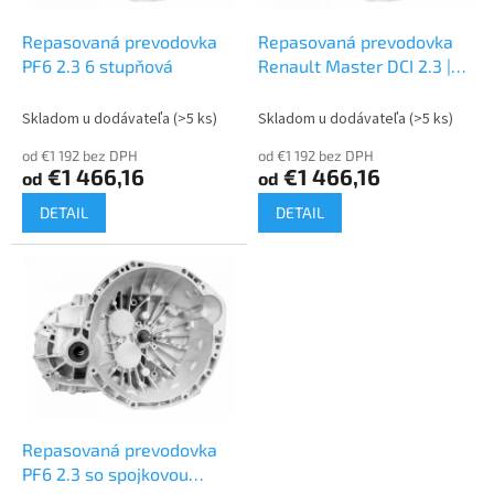
t
o
o
d
Repasovaná prevodovka
Repasovaná prevodovka
v
u
PF6 2.3 6 stupňová
Renault Master DCI 2.3 |
k
PF6
t
Skladom u dodávateľa
(>5 ks)
Skladom u dodávateľa
(>5 ks)
o
od €1 192 bez DPH
od €1 192 bez DPH
v
€1 466,16
€1 466,16
od
od
DETAIL
DETAIL
Repasovaná prevodovka
PF6 2.3 so spojkovou