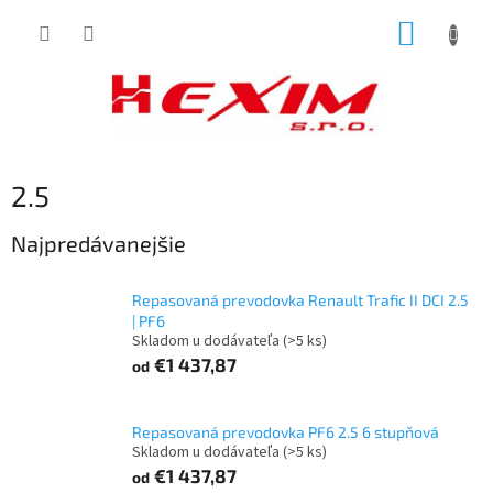
Prejsť
NÁKUP
na
obsah
KOŠÍK
2.5
Najpredávanejšie
Repasovaná prevodovka Renault Trafic II DCI 2.5
| PF6
Skladom u dodávateľa
(>5 ks)
€1 437,87
od
Repasovaná prevodovka PF6 2.5 6 stupňová
Skladom u dodávateľa
(>5 ks)
€1 437,87
od