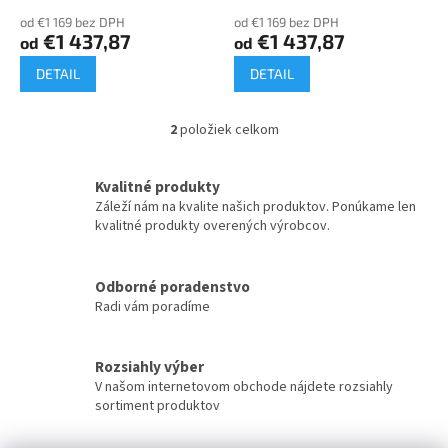
o
od €1 169 bez DPH
od €1 169 bez DPH
v
€1 437,87
€1 437,87
od
od
DETAIL
DETAIL
2
položiek celkom
O
v
l
Kvalitné produkty
á
Záleží nám na kvalite našich produktov. Ponúkame len
d
kvalitné produkty overených výrobcov.
a
c
i
Odborné poradenstvo
e
Radi vám poradíme
p
r
v
k
Rozsiahly výber
y
V našom internetovom obchode nájdete rozsiahly
v
sortiment produktov
ý
p