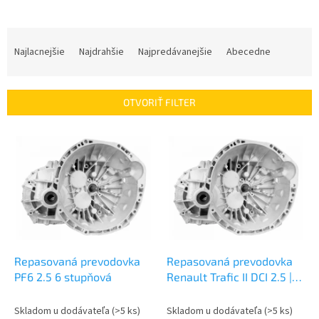
R
a
Najlacnejšie
Najdrahšie
Najpredávanejšie
Abecedne
d
e
n
OTVORIŤ FILTER
i
e
V
p
ý
r
p
o
i
d
s
u
p
k
r
t
o
o
d
Repasovaná prevodovka
Repasovaná prevodovka
v
u
PF6 2.5 6 stupňová
Renault Trafic II DCI 2.5 |
k
PF6
t
Skladom u dodávateľa
(>5 ks)
Skladom u dodávateľa
(>5 ks)