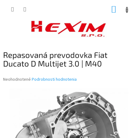
Prejsť
NÁKUP
na
obsah
KOŠÍK
Repasovaná prevodovka Fiat
Ducato D Multijet 3.0 | M40
Priemerné
Neohodnotené
Podrobnosti hodnotenia
hodnotenie
produktu
je
0,0
z
5
hviezdičiek.