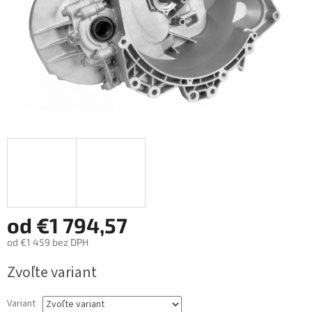
od
€1 794,57
od
€1 459
bez DPH
Jednotková
Zvoľte variant
cena:
Variant