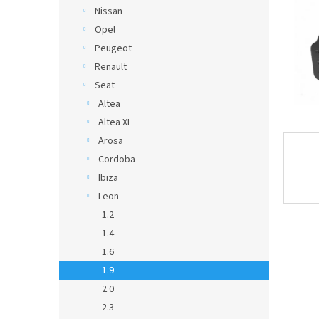
Nissan
Opel
Peugeot
Renault
Seat
Altea
Altea XL
Arosa
Cordoba
Ibiza
Leon
1.2
1.4
1.6
1.9
2.0
2.3