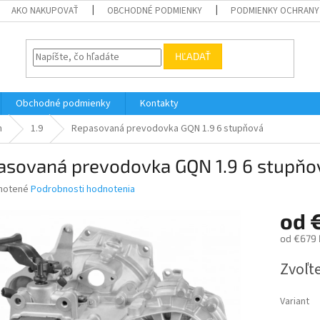
AKO NAKUPOVAŤ
OBCHODNÉ PODMIENKY
PODMIENKY OCHRANY
HĽADAŤ
Obchodné podmienky
Kontakty
n
1.9
Repasovaná prevodovka GQN 1.9 6 stupňová
asovaná prevodovka GQN 1.9 6 stupňo
né
notené
Podrobnosti hodnotenia
nie
od
u
od
€679
Jednotk
Zvoľte
cena:
iek.
Variant