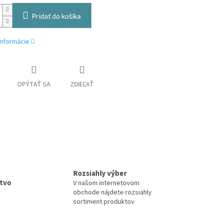
Pridať do košíka
informácie
OPÝTAŤ SA
ZDIEĽAŤ
Rozsiahly výber
tvo
V našom internetovom
obchode nájdete rozsiahly
sortiment produktov