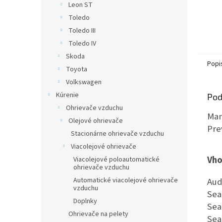
Leon ST
Toledo
Toledo III
Toledo IV
Skoda
Popi
Toyota
Volkswagen
Kúrenie
Pod
Ohrievače vzduchu
Man
Olejové ohrievače
Pre
Stacionárne ohrievače vzduchu
Viacolejové ohrievače
Vho
Viacolejové poloautomatické
ohrievače vzduchu
Aud
Automatické viacolejové ohrievače
vzduchu
Sea
Doplnky
Sea
Ohrievače na pelety
Sea