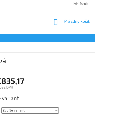
 OSOBNÝCH ÚDAJOV
Prihlásenie
NÁKUPNÝ
Prázdny košík
KOŠÍK
vá
€835,17
bez DPH
ová
 variant