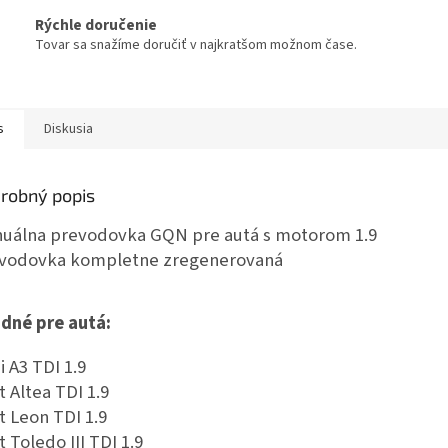
Rýchle doručenie
Tovar sa snažíme doručiť v najkratšom možnom čase.
s
Diskusia
robný popis
uálna prevodovka GQN pre autá s motorom 1.9
vodovka kompletne zregenerovaná
dné pre autá:
i A3 TDI 1.9
t Altea TDI 1.9
t Leon TDI 1.9
t Toledo III TDI 1.9