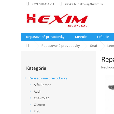
Prejsť
+421 918 494 211
slavka.hudakova@hexim.sk
na
obsah
Repasované prevodovky
Kúrenie
Lešenie
Domov
Repasované prevodovky
Seat
Leo
B
Rep
o
Preskočiť
č
Priemer
Neohod
Kategórie
kategórie
n
hodnote
ý
produkt
Repasované prevodovky
p
je
Alfa Romeo
0,0
a
z
Audi
n
5
e
Chevrolet
hviezdič
l
Citroen
Fiat