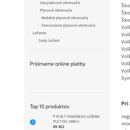
Viacpalivové ohrievače
Ško
Plynové ohrievače
Ško
Mobilné plynové ohrievače
Ško
Stacionárne plynové ohrievače
Vol
Lešenie
Vol
Sady Lešení
Vol
Vol
Vol
Vol
Prijímame online platby
Vol
Sym
Pri
Top 10 produktov
reg
P70 SET FASÁDNEHO LEŠENIA
PLETTAC 168m2
mon
€5 412