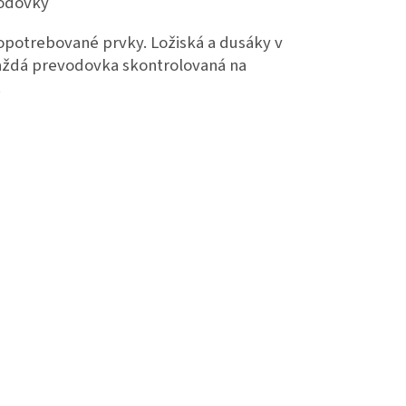
vodovky
potrebované prvky. Ložiská a dusáky v
každá prevodovka skontrolovaná na
.