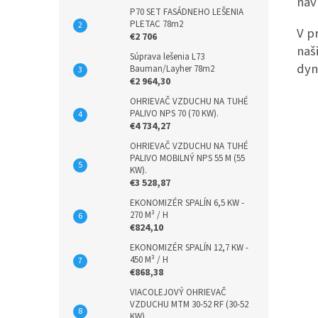
náv
P70 SET FASÁDNEHO LEŠENIA
PLETAC 78m2
V p
€2 706
naš
Súprava lešenia L73
dyn
Bauman/Layher 78m2
€2 964,30
OHRIEVAČ VZDUCHU NA TUHÉ
PALIVO NPS 70 (70 KW).
€4 734,27
OHRIEVAČ VZDUCHU NA TUHÉ
PALIVO MOBILNÝ NPS 55 M (55
KW).
€3 528,87
EKONOMIZÉR SPALÍN 6,5 KW -
270 M³ / H
€824,10
EKONOMIZÉR SPALÍN 12,7 KW -
450 M³ / H
€868,38
VIACOLEJOVÝ OHRIEVAČ
VZDUCHU MTM 30-52 RF (30-52
KW).