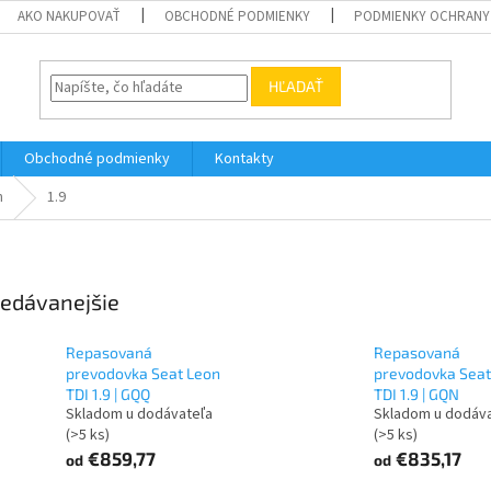
AKO NAKUPOVAŤ
OBCHODNÉ PODMIENKY
PODMIENKY OCHRANY
HĽADAŤ
Obchodné podmienky
Kontakty
n
1.9
edávanejšie
Repasovaná
Repasovaná
prevodovka Seat Leon
prevodovka Seat
TDI 1.9 | GQQ
TDI 1.9 | GQN
Skladom u dodávateľa
Skladom u dodáv
(>5 ks)
(>5 ks)
€859,77
€835,17
od
od