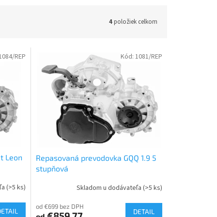
4
položiek celkom
1084/REP
Kód:
1081/REP
t Leon
Repasovaná prevodovka GQQ 1.9 5
stupňová
ľa
(>5 ks)
Skladom u dodávateľa
(>5 ks)
od €699 bez DPH
DETAIL
DETAIL
€859,77
od