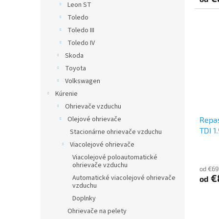
Leon ST
Toledo
Toledo III
Toledo IV
Skoda
Toyota
Volkswagen
Kúrenie
Ohrievače vzduchu
Olejové ohrievače
Repa
TDI 1
Stacionárne ohrievače vzduchu
Viacolejové ohrievače
Viacolejové poloautomatické
ohrievače vzduchu
od €69
€
Automatické viacolejové ohrievače
od
vzduchu
Doplnky
Ohrievače na pelety