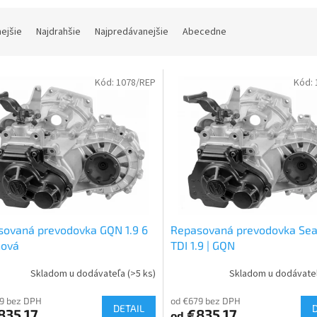
nejšie
Najdrahšie
Najpredávanejšie
Abecedne
Kód:
1078/REP
Kód:
sovaná prevodovka GQN 1.9 6
Repasovaná prevodovka Sea
ňová
TDI 1.9 | GQN
Skladom u dodávateľa
(>5 ks)
Skladom u dodávate
9 bez DPH
od €679 bez DPH
DETAIL
835,17
€835,17
od