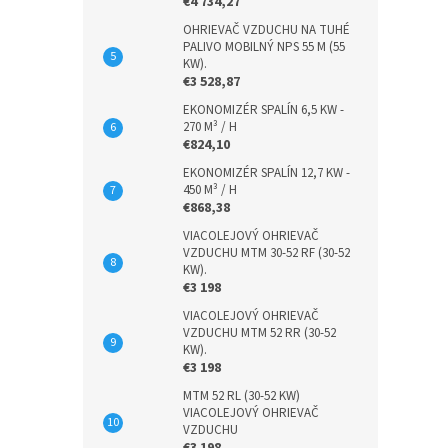
€4 734,27
OHRIEVAČ VZDUCHU NA TUHÉ
PALIVO MOBILNÝ NPS 55 M (55
KW).
€3 528,87
EKONOMIZÉR SPALÍN 6,5 KW -
270 M³ / H
€824,10
EKONOMIZÉR SPALÍN 12,7 KW -
450 M³ / H
€868,38
VIACOLEJOVÝ OHRIEVAČ
VZDUCHU MTM 30-52 RF (30-52
KW).
€3 198
VIACOLEJOVÝ OHRIEVAČ
VZDUCHU MTM 52 RR (30-52
KW).
€3 198
MTM 52 RL (30-52 KW)
VIACOLEJOVÝ OHRIEVAČ
VZDUCHU
€3 198