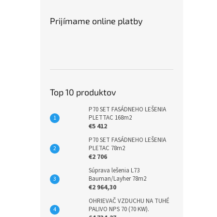
Prijímame online platby
Top 10 produktov
P70 SET FASÁDNEHO LEŠENIA
PLETTAC 168m2
€5 412
P70 SET FASÁDNEHO LEŠENIA
PLETAC 78m2
€2 706
Súprava lešenia L73
Bauman/Layher 78m2
€2 964,30
OHRIEVAČ VZDUCHU NA TUHÉ
PALIVO NPS 70 (70 KW).