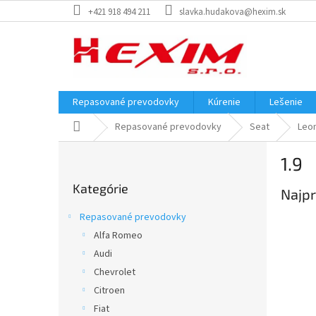
Prejsť
+421 918 494 211
slavka.hudakova@hexim.sk
na
obsah
Repasované prevodovky
Kúrenie
Lešenie
Domov
Repasované prevodovky
Seat
Leo
B
1.9
o
Preskočiť
č
Kategórie
kategórie
Najpr
n
ý
Repasované prevodovky
p
Alfa Romeo
a
Audi
n
e
Chevrolet
l
Citroen
Fiat