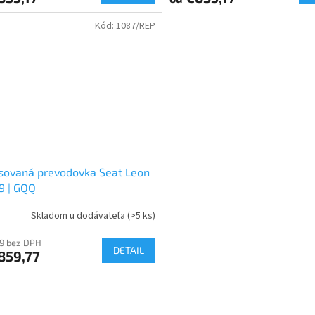
Kód:
1087/REP
sovaná prevodovka Seat Leon
.9 | GQQ
Skladom u dodávateľa
(>5 ks)
9 bez DPH
DETAIL
859,77
O
v