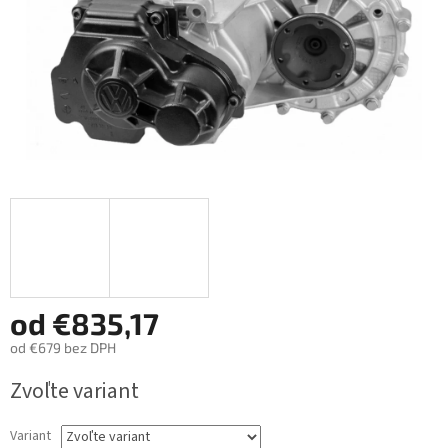
od
€835,17
od
€679
bez DPH
Jednotková
Zvoľte variant
cena:
Variant