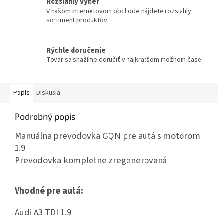
Rozsiahly výber
V našom internetovom obchode nájdete rozsiahly
sortiment produktov
Rýchle doručenie
Tovar sa snažíme doručiť v najkratšom možnom čase.
Popis
Diskusia
Podrobný popis
Manuálna prevodovka GQN pre autá s motorom
1.9
Prevodovka kompletne zregenerovaná
Vhodné pre autá:
Audi A3 TDI 1.9