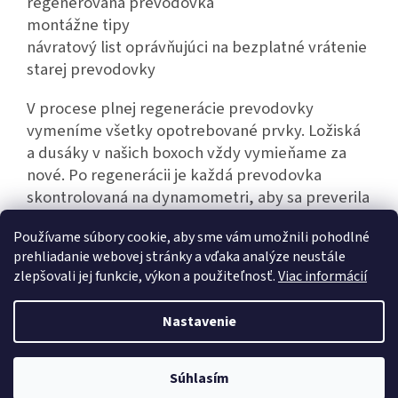
regenerovaná prevodovka
montážne tipy
návratový list oprávňujúci na bezplatné vrátenie
starej prevodovky
V procese plnej regenerácie prevodovky
vymeníme všetky opotrebované prvky. Ložiská
a dusáky v našich boxoch vždy vymieňame za
nové. Po regenerácii je každá prevodovka
skontrolovaná na dynamometri, aby sa preverila
jej bezporuchová prevádzka.
Používame súbory cookie, aby sme vám umožnili pohodlné
prehliadanie webovej stránky a vďaka analýze neustále
zlepšovali jej funkcie, výkon a použiteľnosť.
Viac informácií
Z
á
Nastavenie
Vytvoril Shoptet
p
ä
t
Súhlasím
Copyright 2026
Hexim.sk
. Všetky práva vyhradené.
i