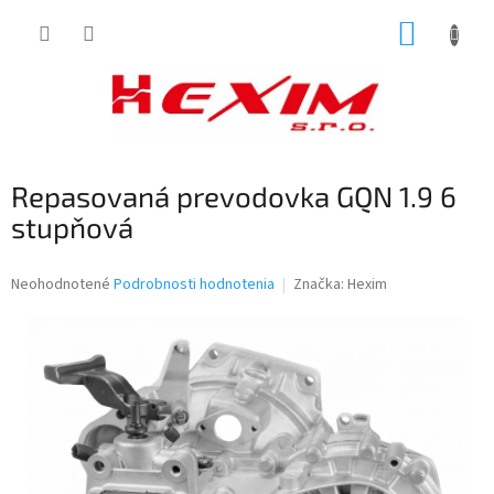
Prejsť
NÁKUP
na
obsah
KOŠÍK
Repasovaná prevodovka GQN 1.9 6
stupňová
Priemerné
Neohodnotené
Podrobnosti hodnotenia
Značka:
Hexim
hodnotenie
produktu
je
0,0
z
5
hviezdičiek.