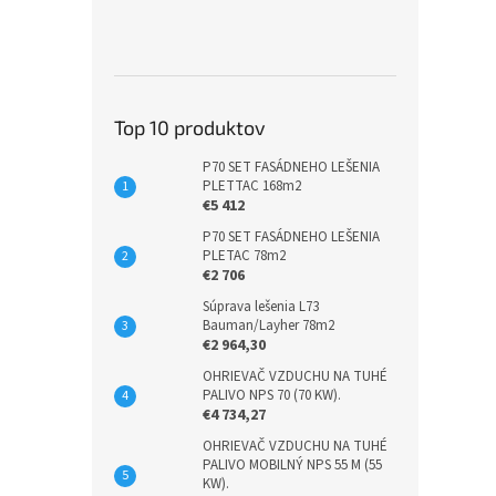
Top 10 produktov
P70 SET FASÁDNEHO LEŠENIA
PLETTAC 168m2
€5 412
P70 SET FASÁDNEHO LEŠENIA
PLETAC 78m2
€2 706
Súprava lešenia L73
Bauman/Layher 78m2
€2 964,30
OHRIEVAČ VZDUCHU NA TUHÉ
PALIVO NPS 70 (70 KW).
€4 734,27
OHRIEVAČ VZDUCHU NA TUHÉ
PALIVO MOBILNÝ NPS 55 M (55
KW).