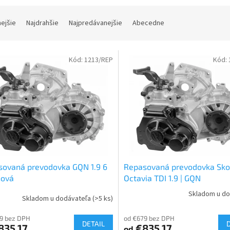
nejšie
Najdrahšie
Najpredávanejšie
Abecedne
Kód:
1213/REP
Kód:
sovaná prevodovka GQN 1.9 6
Repasovaná prevodovka Sk
ňová
Octavia TDI 1.9 | GQN
Skladom u do
Skladom u dodávateľa
(>5 ks)
Priemerné
hodnotenie
9 bez DPH
od €679 bez DPH
produktu
DETAIL
835,17
€835,17
od
je