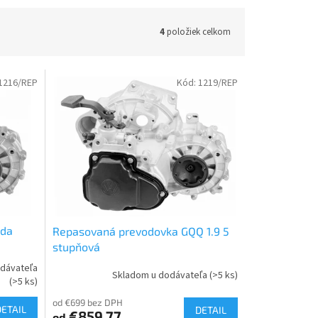
4
položiek celkom
1216/REP
Kód:
1219/REP
oda
Repasovaná prevodovka GQQ 1.9 5
stupňová
dávateľa
Skladom u dodávateľa
(>5 ks)
(>5 ks)
od €699 bez DPH
DETAIL
DETAIL
€859,77
od