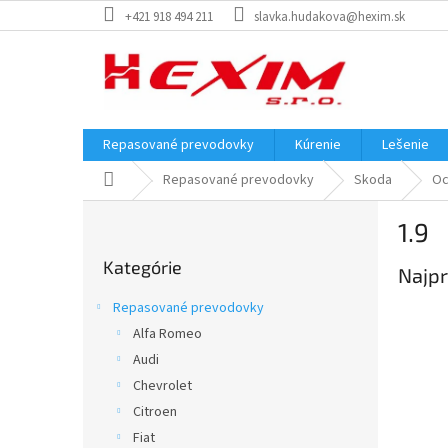
Prejsť
+421 918 494 211
slavka.hudakova@hexim.sk
na
obsah
Repasované prevodovky
Kúrenie
Lešenie
Domov
Repasované prevodovky
Skoda
Oc
B
1.9
o
Preskočiť
č
Kategórie
kategórie
Najpr
n
ý
Repasované prevodovky
p
Alfa Romeo
a
Audi
n
e
Chevrolet
l
Citroen
Fiat