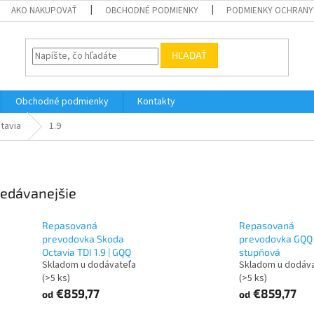
AKO NAKUPOVAŤ
OBCHODNÉ PODMIENKY
PODMIENKY OCHRANY
HĽADAŤ
Obchodné podmienky
Kontakty
tavia
1.9
edávanejšie
Repasovaná
Repasovaná
prevodovka Skoda
prevodovka GQQ 
Octavia TDI 1.9 | GQQ
stupňová
Skladom u dodávateľa
Skladom u dodáv
(>5 ks)
(>5 ks)
€859,77
€859,77
od
od