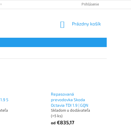
 OSOBNÝCH ÚDAJOV
Prihlásenie
NÁKUPNÝ
Prázdny košík
KOŠÍK
Repasovaná
1.9 5
prevodovka Skoda
Octavia TDI 1.9 | GQN
ateľa
Skladom u dodávateľa
(>5 ks)
€835,17
od