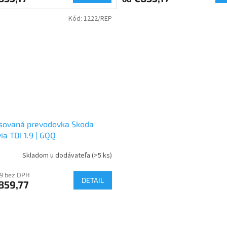
4,0
Kód:
1222/REP
z
5
hviezdičiek.
sovaná prevodovka Skoda
ia TDI 1.9 | GQQ
Skladom u dodávateľa
(>5 ks)
9 bez DPH
DETAIL
859,77
O
v