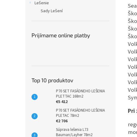
Lešenie
Sea
Sady Lešení
Ško
Ško
Ško
Prijímame online platby
Ško
Vol
Vol
Vol
Vol
Vol
Top 10 produktov
Vol
Vol
P70 SET FASÁDNEHO LEŠENIA
Sym
PLETTAC 168m2
€5 412
Pri
P70 SET FASÁDNEHO LEŠENIA
PLETAC 78m2
€2 706
reg
Súprava lešenia L73
mon
Bauman/Layher 78m2