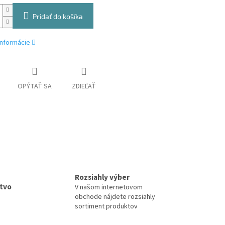
Pridať do košíka
informácie
OPÝTAŤ SA
ZDIEĽAŤ
Rozsiahly výber
tvo
V našom internetovom
obchode nájdete rozsiahly
sortiment produktov