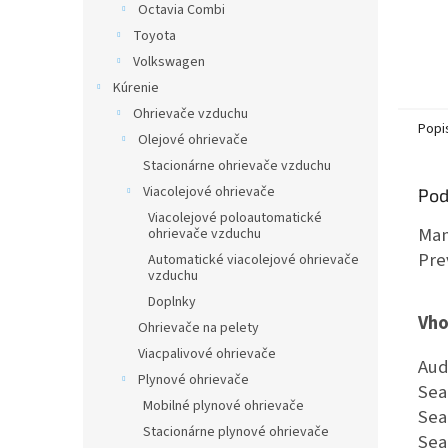
Octavia Combi
Toyota
Volkswagen
Kúrenie
Ohrievače vzduchu
Popi
Olejové ohrievače
Stacionárne ohrievače vzduchu
Viacolejové ohrievače
Pod
Viacolejové poloautomatické
Man
ohrievače vzduchu
Pre
Automatické viacolejové ohrievače
vzduchu
Doplnky
Vho
Ohrievače na pelety
Viacpalivové ohrievače
Aud
Plynové ohrievače
Sea
Mobilné plynové ohrievače
Sea
Stacionárne plynové ohrievače
Sea