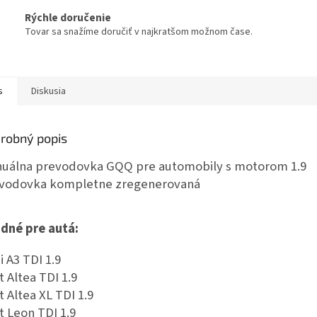
Rýchle doručenie
Tovar sa snažíme doručiť v najkratšom možnom čase.
s
Diskusia
robný popis
uálna prevodovka GQQ pre automobily s motorom 1.9
vodovka kompletne zregenerovaná
dné pre autá:
i A3 TDI 1.9
t Altea TDI 1.9
t Altea XL TDI 1.9
t Leon TDI 1.9