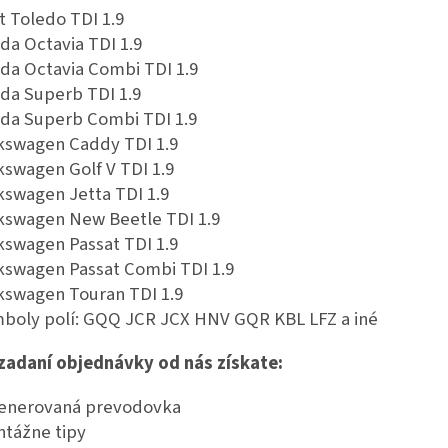
t Toledo TDI 1.9
da Octavia TDI 1.9
da Octavia Combi TDI 1.9
da Superb TDI 1.9
da Superb Combi TDI 1.9
kswagen Caddy TDI 1.9
kswagen Golf V TDI 1.9
kswagen Jetta TDI 1.9
kswagen New Beetle TDI 1.9
kswagen Passat TDI 1.9
kswagen Passat Combi TDI 1.9
kswagen Touran TDI 1.9
boly polí: GQQ JCR JCX HNV GQR KBL LFZ a iné
 zadaní objednávky od nás získate:
enerovaná prevodovka
tážne tipy