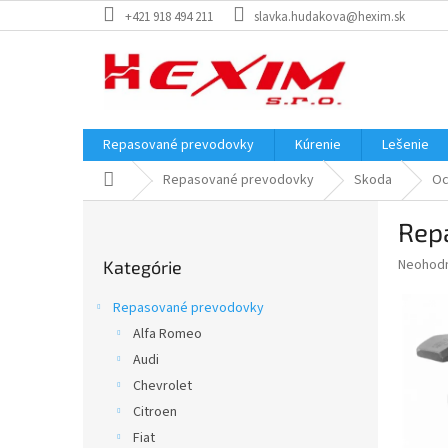
Prejsť
+421 918 494 211
slavka.hudakova@hexim.sk
na
obsah
Repasované prevodovky
Kúrenie
Lešenie
Domov
Repasované prevodovky
Skoda
Oc
B
Rep
o
Preskočiť
č
Priemer
Neohod
Kategórie
kategórie
n
hodnote
ý
produkt
Repasované prevodovky
p
je
Alfa Romeo
0,0
a
z
Audi
n
5
e
Chevrolet
hviezdič
l
Citroen
Fiat