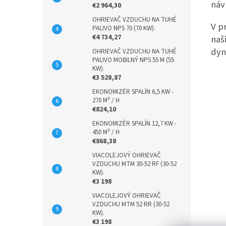
náv
€2 964,30
OHRIEVAČ VZDUCHU NA TUHÉ
V p
PALIVO NPS 70 (70 KW).
€4 734,27
naš
dyn
OHRIEVAČ VZDUCHU NA TUHÉ
PALIVO MOBILNÝ NPS 55 M (55
KW).
€3 528,87
EKONOMIZÉR SPALÍN 6,5 KW -
270 M³ / H
€824,10
EKONOMIZÉR SPALÍN 12,7 KW -
450 M³ / H
€868,38
VIACOLEJOVÝ OHRIEVAČ
VZDUCHU MTM 30-52 RF (30-52
KW).
€3 198
VIACOLEJOVÝ OHRIEVAČ
VZDUCHU MTM 52 RR (30-52
KW).
€3 198