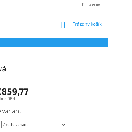
 OSOBNÝCH ÚDAJOV
Prihlásenie
NÁKUPNÝ
Prázdny košík
KOŠÍK
vá
€859,77
bez DPH
ová
 variant