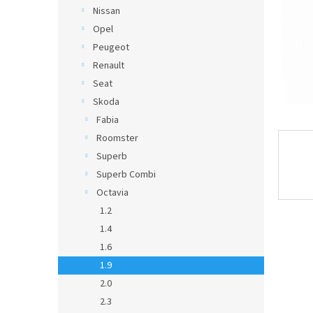
Nissan
Opel
Peugeot
Renault
Seat
Skoda
Fabia
Roomster
Superb
Superb Combi
Octavia
1.2
1.4
1.6
1.9
2.0
2.3