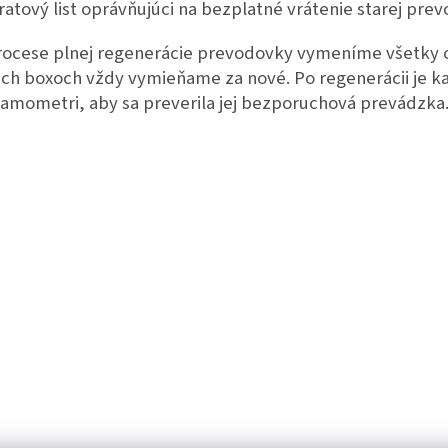
ratový list oprávňujúci na bezplatné vrátenie starej pre
rocese plnej regenerácie prevodovky vymeníme všetky o
ich boxoch vždy vymieňame za nové. Po regenerácii je 
amometri, aby sa preverila jej bezporuchová prevádzka