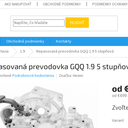
AKO NAKUPOVAŤ
OBCHODNÉ PODMIENKY
PODMIENKY OCHRANY
HĽADAŤ
Obchodné podmienky
Kontakty
tavia
1.9
Repasovaná prevodovka GQQ 1.9 5 stupňová
asovaná prevodovka GQQ 1.9 5 stupňo
né
notené
Podrobnosti hodnotenia
Značka:
Hexim
nie
od
u
od
€699
Jednotk
Zvoľte
cena:
iek.
Variant