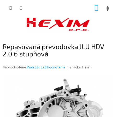
Prejsť
NÁKUP
na
obsah
KOŠÍK
Repasovaná prevodovka JLU HDV
2.0 6 stupňová
Priemerné
Neohodnotené
Podrobnosti hodnotenia
Značka:
Hexim
hodnotenie
produktu
je
0,0
z
5
hviezdičiek.