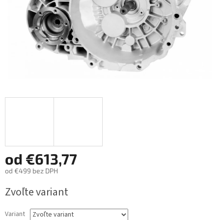
od
€613,77
od
€499
bez DPH
Jednotková
Zvoľte variant
cena:
Variant