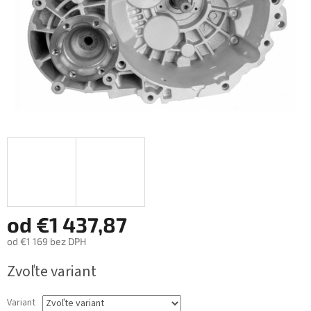
od
€1 437,87
od
€1 169
bez DPH
Jednotková
Zvoľte variant
cena:
Variant