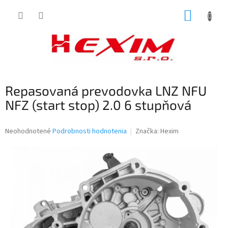
Prejsť
NÁKUP
na
obsah
KOŠÍK
Repasovaná prevodovka LNZ NFU
NFZ (start stop) 2.0 6 stupňová
Priemerné
Neohodnotené
Podrobnosti hodnotenia
Značka:
Hexim
hodnotenie
produktu
je
0,0
z
5
hviezdičiek.