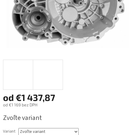
od
€1 437,87
od
€1 169
bez DPH
Jednotková
Zvoľte variant
cena:
Variant