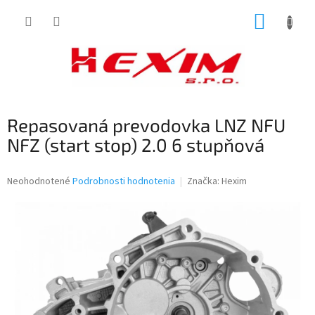
Prejsť
NÁKUP
na
obsah
KOŠÍK
Repasovaná prevodovka LNZ NFU
NFZ (start stop) 2.0 6 stupňová
Priemerné
Neohodnotené
Podrobnosti hodnotenia
Značka:
Hexim
hodnotenie
produktu
je
0,0
z
5
hviezdičiek.