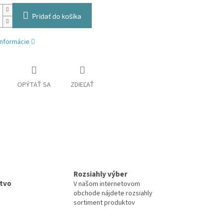
Pridať do košíka
informácie
OPÝTAŤ SA
ZDIEĽAŤ
Rozsiahly výber
tvo
V našom internetovom
obchode nájdete rozsiahly
sortiment produktov