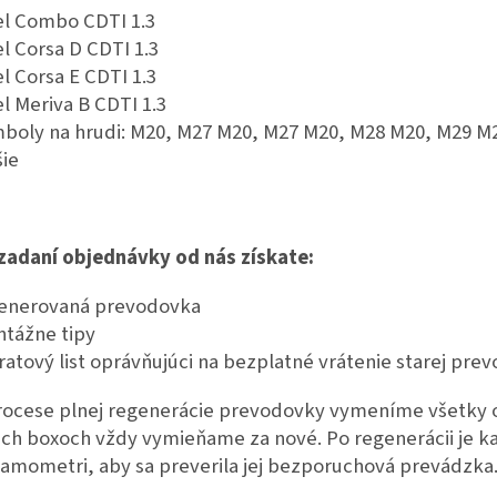
l Combo CDTI 1.3
l Corsa D CDTI 1.3
l Corsa E CDTI 1.3
l Meriva B CDTI 1.3
boly na hrudi: M20, M27 M20, M27 M20, M28 M20, M29 M
šie
 zadaní objednávky od nás získate:
enerovaná prevodovka
tážne tipy
ratový list oprávňujúci na bezplatné vrátenie starej pre
rocese plnej regenerácie prevodovky vymeníme všetky o
ich boxoch vždy vymieňame za nové. Po regenerácii je 
amometri, aby sa preverila jej bezporuchová prevádzka