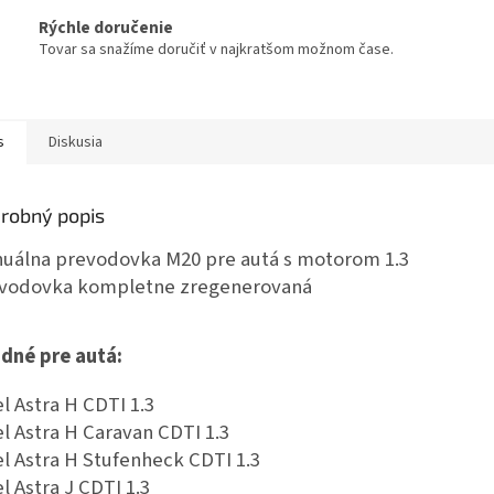
Rýchle doručenie
Tovar sa snažíme doručiť v najkratšom možnom čase.
s
Diskusia
robný popis
uálna prevodovka M20 pre autá s motorom 1.3
vodovka kompletne zregenerovaná
dné pre autá:
l Astra H CDTI 1.3
l Astra H Caravan CDTI 1.3
l Astra H Stufenheck CDTI 1.3
l Astra J CDTI 1.3