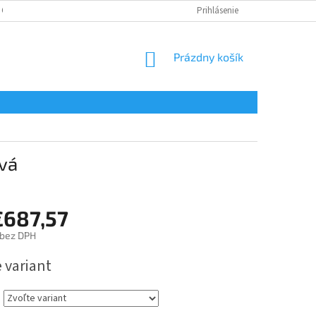
 OSOBNÝCH ÚDAJOV
Prihlásenie
NÁKUPNÝ
Prázdny košík
KOŠÍK
vá
€687,57
bez DPH
ová
 variant