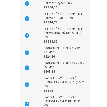
Bauman/Layher 78m2
€2 964,30
OHRIEVAČ VZDUCHU NA TUHÉ
PALIVO NPS 70 (70 KW).
€4 734,27
OHRIEVAČ VZDUCHU NA TUHÉ
PALIVO MOBILNÝ NPS 55 M (55
KW).
€3 528,87
EKONOMIZÉR SPALÍN 6,5 KW -
270 M³ / H
€824,10
EKONOMIZÉR SPALÍN 12,7 KW -
450 M³ / H
€868,38
VIACOLEJOVÝ OHRIEVAČ
VZDUCHU MTM 30-52 RF (30-52
KW).
€3 198
VIACOLEJOVÝ OHRIEVAČ
VZDUCHU MTM 52 RR (30-52
KW).