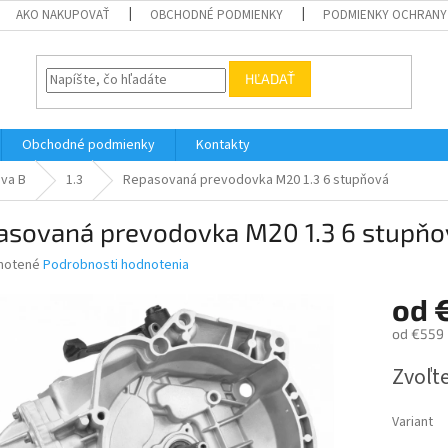
AKO NAKUPOVAŤ
OBCHODNÉ PODMIENKY
PODMIENKY OCHRANY
HĽADAŤ
Obchodné podmienky
Kontakty
iva B
1.3
Repasovaná prevodovka M20 1.3 6 stupňová
asovaná prevodovka M20 1.3 6 stupňo
né
notené
Podrobnosti hodnotenia
nie
od
u
od
€559
Jednotk
Zvoľte
cena:
iek.
Variant