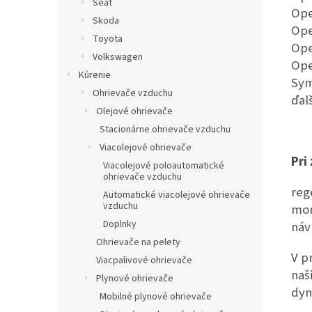
Seat
Ope
Skoda
Ope
Toyota
Ope
Volkswagen
Ope
Kúrenie
Sym
Ohrievače vzduchu
ďal
Olejové ohrievače
Stacionárne ohrievače vzduchu
Viacolejové ohrievače
Pri
Viacolejové poloautomatické
ohrievače vzduchu
reg
Automatické viacolejové ohrievače
vzduchu
mon
Doplnky
náv
Ohrievače na pelety
V p
Viacpalivové ohrievače
naš
Plynové ohrievače
dyn
Mobilné plynové ohrievače