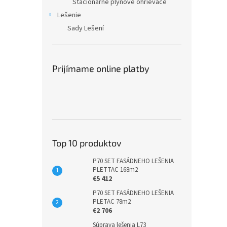
Stacionárne plynové ohrievače
Lešenie
Sady Lešení
Prijímame online platby
Top 10 produktov
P70 SET FASÁDNEHO LEŠENIA
PLETTAC 168m2
€5 412
P70 SET FASÁDNEHO LEŠENIA
PLETAC 78m2
€2 706
Súprava lešenia L73