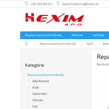
Prejsť
+421 918 494 211
slavka.hudakova@hexim.sk
na
obsah
Repasované prevodovky
Kúrenie
Lešenie
Domov
Repasované prevodovky
Opel
Mer
B
Rep
o
Preskočiť
č
Priemer
Neohod
Kategórie
kategórie
n
hodnote
ý
produkt
Repasované prevodovky
p
je
Alfa Romeo
0,0
a
z
Audi
n
5
e
Chevrolet
hviezdič
l
Citroen
Fiat