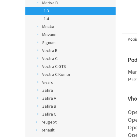
Meriva B
1.3
1.4
Mokka
Movano
Popi
Signum
Vectra B
Vectra C
Pod
Vectra C GTS
Man
Vectra C Kombi
Pre
Vivaro
Zafira
Vho
Zafira A
Zafira B
Ope
Zafira C
Ope
Peugeot
Ope
Renault
Ope