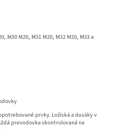
20, M30 M20, M31 M20, M32 M20, M33 a
vodovky
potrebované prvky. Ložiská a dusáky v
každá prevodovka skontrolovaná na
.