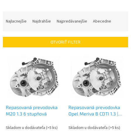
R
a
Najlacnejšie
Najdrahšie
Najpredávanejšie
Abecedne
d
e
n
OTVORIŤ FILTER
i
e
V
p
ý
r
p
o
i
d
s
u
p
k
r
t
o
o
d
Repasovaná prevodovka
Repasovaná prevodovka
v
u
M20 1.3 6 stupňová
Opel Meriva B CDTI 1.3 |
k
M20
t
Skladom u dodávateľa
(>5 ks)
Skladom u dodávateľa
(>5 ks)