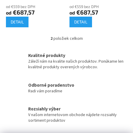
o
od €559 bez DPH
od €559 bez DPH
v
€687,57
€687,57
od
od
DETAIL
DETAIL
2
položiek celkom
O
v
l
Kvalitné produkty
á
Záleží nám na kvalite našich produktov. Ponúkame len
d
kvalitné produkty overených výrobcov.
a
c
i
Odborné poradenstvo
e
Radi vám poradíme
p
r
v
k
Rozsiahly výber
y
V našom internetovom obchode nájdete rozsiahly
v
sortiment produktov
ý
p