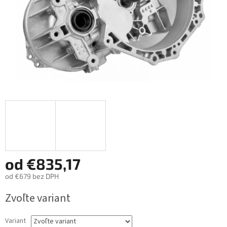
od
€835,17
od
€679
bez DPH
Jednotková
Zvoľte variant
cena:
Variant