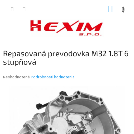
Prejsť
NÁKUP
na
obsah
KOŠÍK
Repasovaná prevodovka M32 1.8T 6
stupňová
Priemerné
Neohodnotené
Podrobnosti hodnotenia
hodnotenie
produktu
je
0,0
z
5
hviezdičiek.