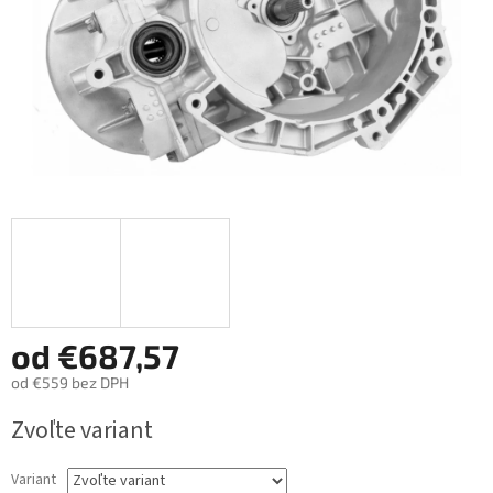
od
€687,57
od
€559
bez DPH
Jednotková
Zvoľte variant
cena:
Variant