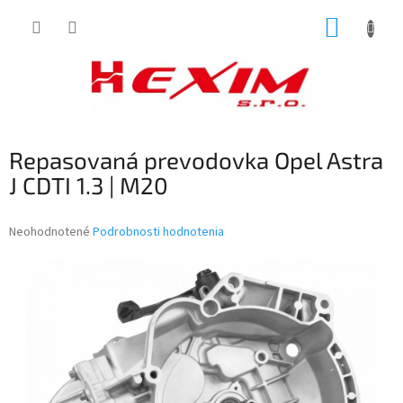
Prejsť
NÁKUP
na
obsah
KOŠÍK
Repasovaná prevodovka Opel Astra
J CDTI 1.3 | M20
Priemerné
Neohodnotené
Podrobnosti hodnotenia
hodnotenie
produktu
je
0,0
z
5
hviezdičiek.