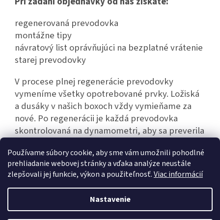
Pri zadaní objednávky od nás získate:
regenerovaná prevodovka
montážne tipy
návratový list oprávňujúci na bezplatné vrátenie
starej prevodovky
V procese plnej regenerácie prevodovky
vymeníme všetky opotrebované prvky. Ložiská
a dusáky v našich boxoch vždy vymieňame za
nové. Po regenerácii je každá prevodovka
skontrolovaná na dynamometri, aby sa preverila
jej bezporuchová prevádzka.
Používame súbory cookie, aby sme vám umožnili pohodlné
prehliadanie webovej stránky a vďaka analýze neustále
zlepšovali jej funkcie, výkon a použiteľnosť.
Viac informácií
Z
á
Nastavenie
Vytvoril Shoptet
p
ä