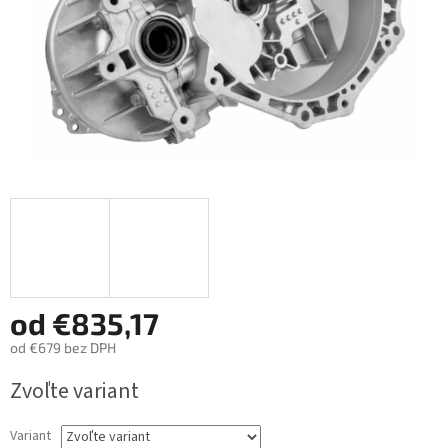
od
€835,17
od
€679
bez DPH
Jednotková
Zvoľte variant
cena:
Variant