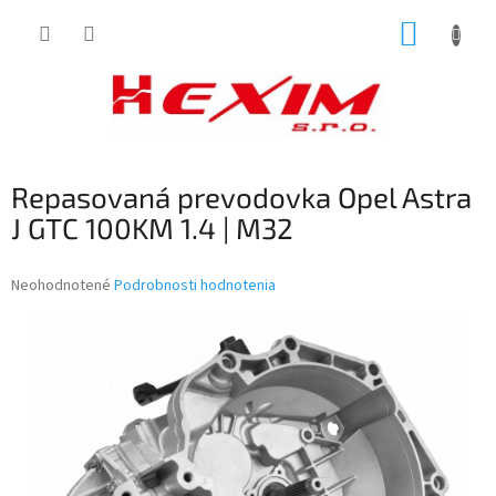
Prejsť
NÁKUP
na
obsah
KOŠÍK
Repasovaná prevodovka Opel Astra
J GTC 100KM 1.4 | M32
Priemerné
Neohodnotené
Podrobnosti hodnotenia
hodnotenie
produktu
je
0,0
z
5
hviezdičiek.