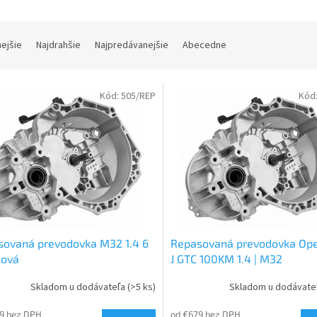
nejšie
Najdrahšie
Najpredávanejšie
Abecedne
Kód:
505/REP
Kód
sovaná prevodovka M32 1.4 6
Repasovaná prevodovka Ope
ňová
J GTC 100KM 1.4 | M32
Skladom u dodávateľa
(>5 ks)
Skladom u dodávate
9 bez DPH
od €679 bez DPH