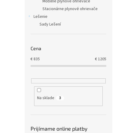
Mobilné plynové ohrievače
Stacionárne plynové ohrievače
Lešenie
Sady Lešení
Cena
€
835
€
1205
Na sklade
3
Prijímame online platby