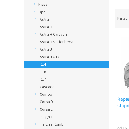
Nissan
R
Opel
a
Najlac
Astra
d
Astra H
e
Astra H Caravan
V
n
Astra H Stufenheck
ý
i
p
e
Astra J
i
p
Astra J GTC
s
r
1.4
p
o
1.6
r
d
1.7
o
u
d
Cascada
k
u
t
Combo
Repa
k
o
Corsa D
stup
t
v
Corsa E
o
Insignia
v
Insignia Kombi
od €67