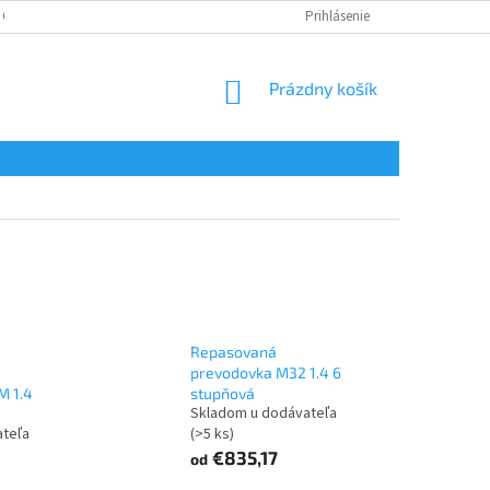
 OSOBNÝCH ÚDAJOV
Prihlásenie
NÁKUPNÝ
Prázdny košík
KOŠÍK
Repasovaná
prevodovka M32 1.4 6
M 1.4
stupňová
Skladom u dodávateľa
ateľa
(>5 ks)
€835,17
od