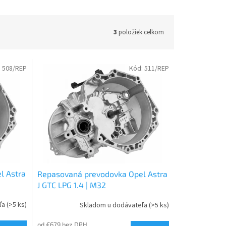
3
položiek celkom
:
508/REP
Kód:
511/REP
l Astra
Repasovaná prevodovka Opel Astra
J GTC LPG 1.4 | M32
ľa
(>5 ks)
Skladom u dodávateľa
(>5 ks)
od €679 bez DPH