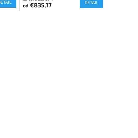
DETAIL
DETAIL
€835,17
od