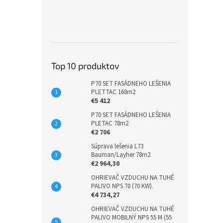
Top 10 produktov
P70 SET FASÁDNEHO LEŠENIA
PLETTAC 168m2
€5 412
P70 SET FASÁDNEHO LEŠENIA
PLETAC 78m2
€2 706
Súprava lešenia L73
Bauman/Layher 78m2
€2 964,30
OHRIEVAČ VZDUCHU NA TUHÉ
PALIVO NPS 70 (70 KW).
€4 734,27
OHRIEVAČ VZDUCHU NA TUHÉ
PALIVO MOBILNÝ NPS 55 M (55