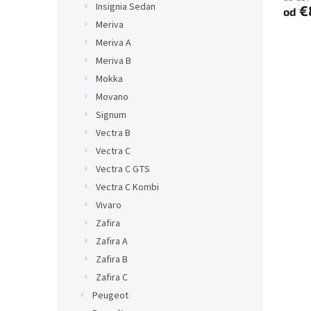
Insignia Sedan
€
od
Meriva
Meriva A
Meriva B
Mokka
Movano
Signum
Vectra B
Vectra C
Vectra C GTS
Vectra C Kombi
Vivaro
Zafira
Zafira A
Zafira B
Zafira C
Peugeot