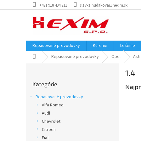
Prejsť
+421 918 494 211
slavka.hudakova@hexim.sk
na
obsah
Repasované prevodovky
Kúrenie
Lešenie
Domov
Repasované prevodovky
Opel
Ast
B
1.4
o
Preskočiť
č
Kategórie
kategórie
Najpr
n
ý
Repasované prevodovky
p
Alfa Romeo
a
Audi
n
e
Chevrolet
l
Citroen
Fiat