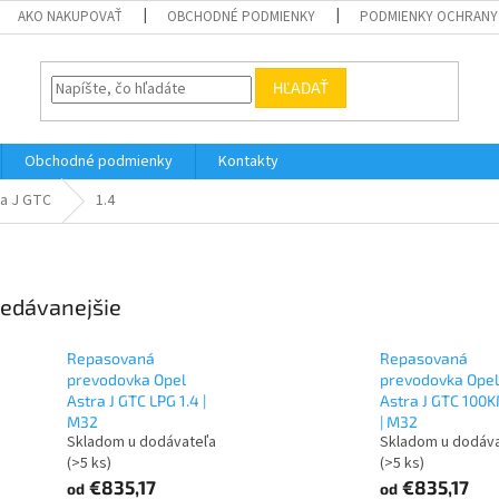
AKO NAKUPOVAŤ
OBCHODNÉ PODMIENKY
PODMIENKY OCHRANY
HĽADAŤ
Obchodné podmienky
Kontakty
ra J GTC
1.4
edávanejšie
Repasovaná
Repasovaná
prevodovka Opel
prevodovka Opel
Astra J GTC LPG 1.4 |
Astra J GTC 100K
M32
| M32
Skladom u dodávateľa
Skladom u dodáv
(>5 ks)
(>5 ks)
€835,17
€835,17
od
od