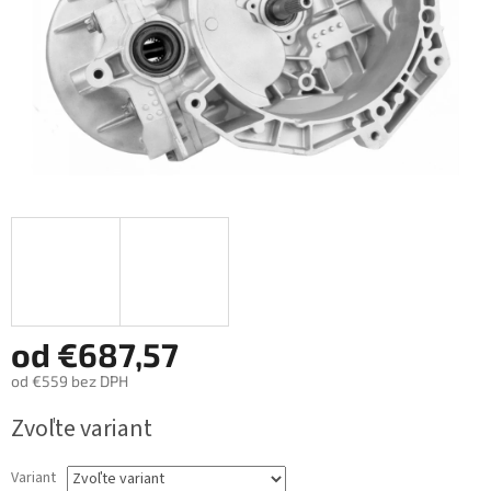
od
€687,57
od
€559
bez DPH
Jednotková
Zvoľte variant
cena:
Variant