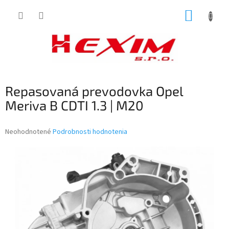
Prejsť
NÁKUP
na
obsah
KOŠÍK
Repasovaná prevodovka Opel
Meriva B CDTI 1.3 | M20
Priemerné
Neohodnotené
Podrobnosti hodnotenia
hodnotenie
produktu
je
0,0
z
5
hviezdičiek.