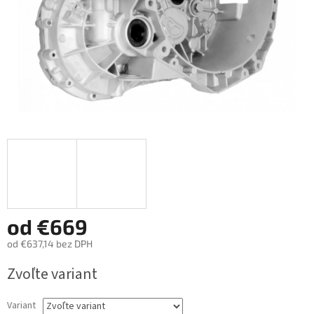
od
€669
od
€637,14
bez DPH
Jednotková
Zvoľte variant
cena:
Variant