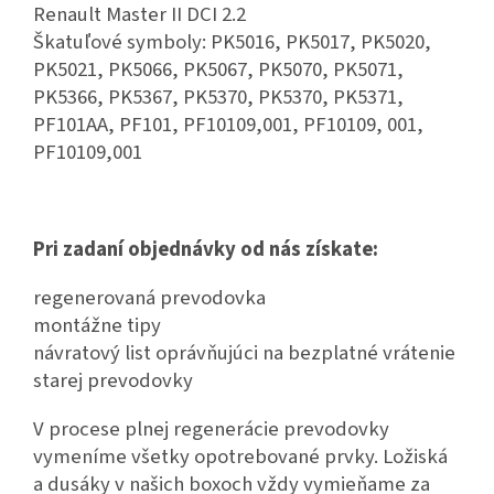
Renault Master II DCI 2.2
Škatuľové symboly: PK5016, PK5017, PK5020,
PK5021, PK5066, PK5067, PK5070, PK5071,
PK5366, PK5367, PK5370, PK5370, PK5371,
PF101AA, PF101, PF10109,001, PF10109, 001,
PF10109,001
Pri zadaní objednávky od nás získate:
regenerovaná prevodovka
montážne tipy
návratový list oprávňujúci na bezplatné vrátenie
starej prevodovky
V procese plnej regenerácie prevodovky
vymeníme všetky opotrebované prvky. Ložiská
a dusáky v našich boxoch vždy vymieňame za