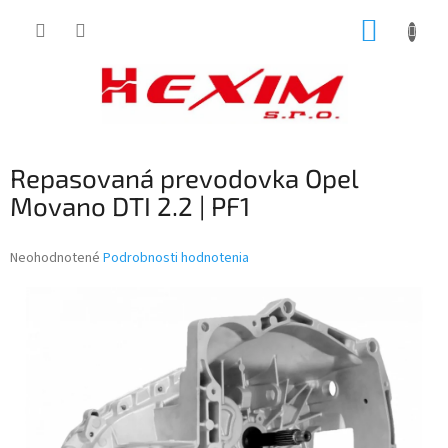
Prejsť
NÁKUP
na
obsah
KOŠÍK
Repasovaná prevodovka Opel
Movano DTI 2.2 | PF1
Priemerné
Neohodnotené
Podrobnosti hodnotenia
hodnotenie
produktu
je
0,0
z
5
hviezdičiek.