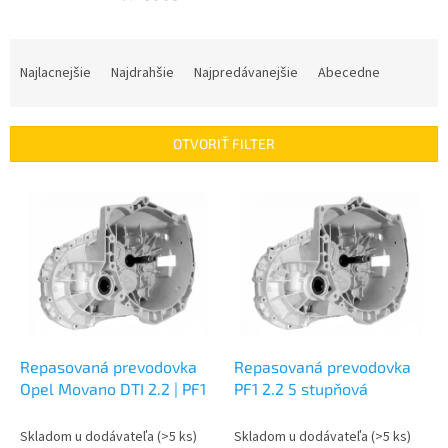
R
a
Najlacnejšie
Najdrahšie
Najpredávanejšie
Abecedne
d
e
n
OTVORIŤ FILTER
i
e
V
p
ý
r
p
o
i
d
s
u
p
k
r
t
o
o
d
Repasovaná prevodovka
Repasovaná prevodovka
v
u
Opel Movano DTI 2.2 | PF1
PF1 2.2 5 stupňová
k
t
Skladom u dodávateľa
(>5 ks)
Skladom u dodávateľa
(>5 ks)