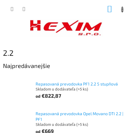
Prejsť
NÁKUP
na
obsah
KOŠÍK
2.2
Najpredávanejšie
Repasovaná prevodovka PF1 2.2 5 stupňová
Skladom u dodávateľa
(>5 ks)
€822,87
od
Repasovaná prevodovka Opel Movano DTI 2.2 |
PF1
Skladom u dodávateľa
(>5 ks)
€669
od