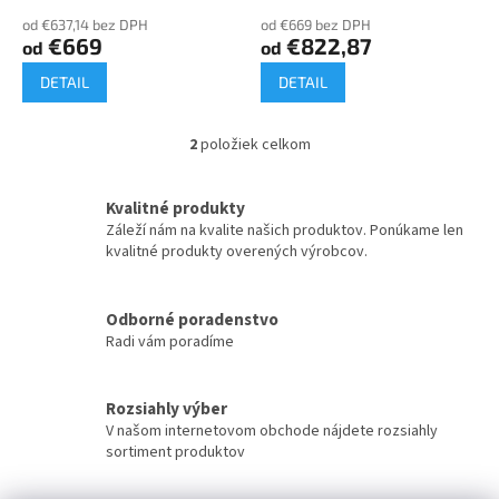
o
od €637,14 bez DPH
od €669 bez DPH
v
€669
€822,87
od
od
DETAIL
DETAIL
2
položiek celkom
O
v
l
Kvalitné produkty
á
Záleží nám na kvalite našich produktov. Ponúkame len
d
kvalitné produkty overených výrobcov.
a
c
i
Odborné poradenstvo
e
Radi vám poradíme
p
r
v
k
Rozsiahly výber
y
V našom internetovom obchode nájdete rozsiahly
v
sortiment produktov
ý
p