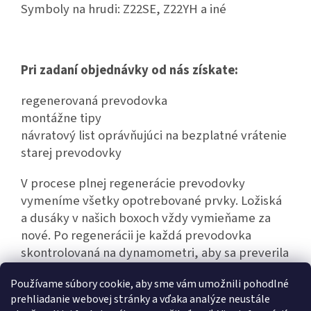
Symboly na hrudi: Z22SE, Z22YH a iné
Pri zadaní objednávky od nás získate:
regenerovaná prevodovka
montážne tipy
návratový list oprávňujúci na bezplatné vrátenie
starej prevodovky
V procese plnej regenerácie prevodovky
vymeníme všetky opotrebované prvky. Ložiská
a dusáky v našich boxoch vždy vymieňame za
nové. Po regenerácii je každá prevodovka
skontrolovaná na dynamometri, aby sa preverila
jej bezporuchová prevádzka.
Používame súbory cookie, aby sme vám umožnili pohodlné
prehliadanie webovej stránky a vďaka analýze neustále