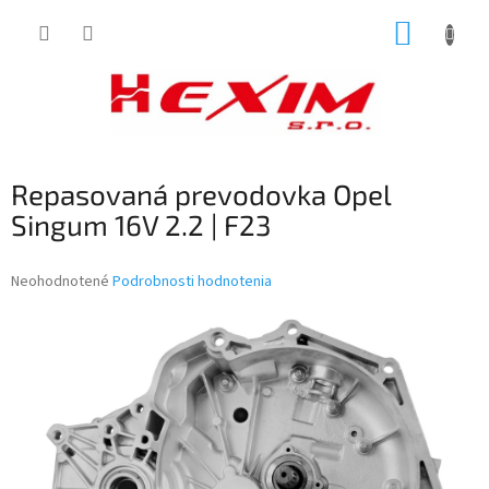
Prejsť
NÁKUP
na
obsah
KOŠÍK
Repasovaná prevodovka Opel
Singum 16V 2.2 | F23
Priemerné
Neohodnotené
Podrobnosti hodnotenia
hodnotenie
produktu
je
0,0
z
5
hviezdičiek.