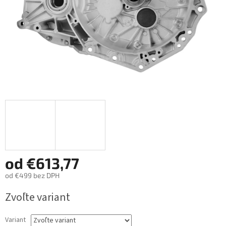
od
€613,77
od
€499
bez DPH
Jednotková
Zvoľte variant
cena:
Variant