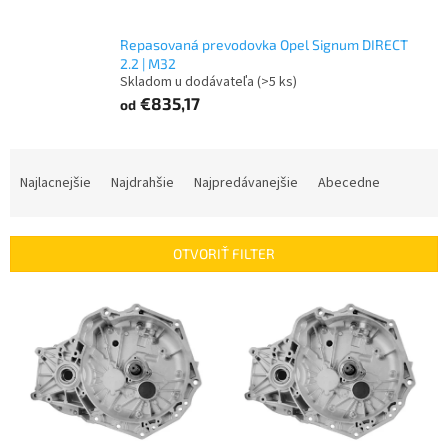
Repasovaná prevodovka Opel Signum DIRECT
2.2 | M32
Skladom u dodávateľa
(>5 ks)
€835,17
od
R
a
Najlacnejšie
Najdrahšie
Najpredávanejšie
Abecedne
d
e
n
OTVORIŤ FILTER
i
e
V
p
ý
r
p
o
i
d
s
u
p
k
r
t