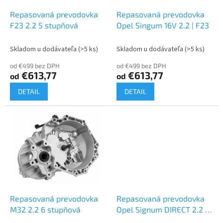
o
o
d
Repasovaná prevodovka
Repasovaná prevodovka
v
u
F23 2.2 5 stupňová
Opel Singum 16V 2.2 | F23
k
t
Skladom u dodávateľa
(>5 ks)
Skladom u dodávateľa
(>5 ks)
o
od €499 bez DPH
od €499 bez DPH
v
€613,77
€613,77
od
od
DETAIL
DETAIL
Repasovaná prevodovka
Repasovaná prevodovka
M32 2.2 6 stupňová
Opel Signum DIRECT 2.2 |
M32