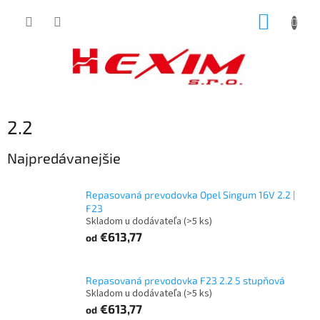
Prejsť
NÁKUP
na
obsah
KOŠÍK
2.2
Najpredávanejšie
Repasovaná prevodovka Opel Singum 16V 2.2 |
F23
Skladom u dodávateľa
(>5 ks)
€613,77
od
Repasovaná prevodovka F23 2.2 5 stupňová
Skladom u dodávateľa
(>5 ks)
€613,77
od