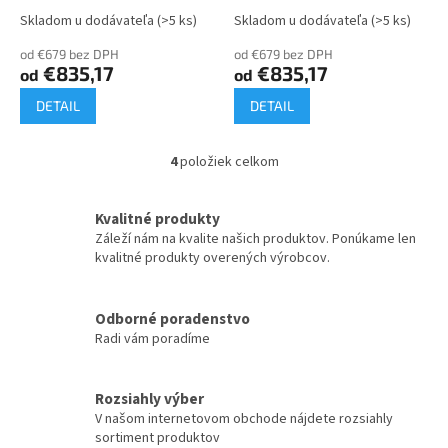
Skladom u dodávateľa
(>5 ks)
Skladom u dodávateľa
(>5 ks)
od €679 bez DPH
od €679 bez DPH
€835,17
€835,17
od
od
DETAIL
DETAIL
4
položiek celkom
O
v
l
Kvalitné produkty
á
Záleží nám na kvalite našich produktov. Ponúkame len
d
kvalitné produkty overených výrobcov.
a
c
i
Odborné poradenstvo
e
Radi vám poradíme
p
r
v
k
Rozsiahly výber
y
V našom internetovom obchode nájdete rozsiahly
v
sortiment produktov