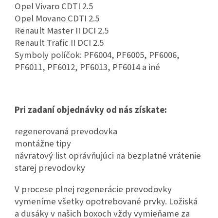
Opel Vivaro CDTI 2.5
Opel Movano CDTI 2.5
Renault Master II DCI 2.5
Renault Trafic II DCI 2.5
Symboly políčok: PF6004, PF6005, PF6006,
PF6011, PF6012, PF6013, PF6014 a iné
Pri zadaní objednávky od nás získate:
regenerovaná prevodovka
montážne tipy
návratový list oprávňujúci na bezplatné vrátenie
starej prevodovky
V procese plnej regenerácie prevodovky
vymeníme všetky opotrebované prvky. Ložiská
a dusáky v našich boxoch vždy vymieňame za