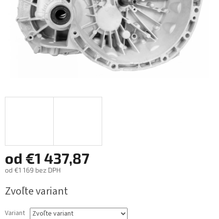
od
€1 437,87
od
€1 169
bez DPH
Jednotková
Zvoľte variant
cena:
Variant