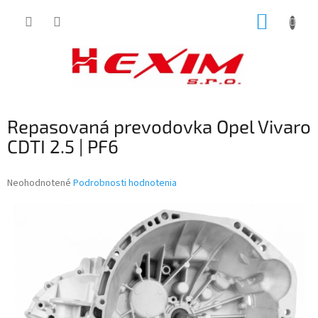
Prejsť
NÁKUP
na
obsah
KOŠÍK
Repasovaná prevodovka Opel Vivaro
CDTI 2.5 | PF6
Priemerné
Neohodnotené
Podrobnosti hodnotenia
hodnotenie
produktu
je
0,0
z
5
hviezdičiek.