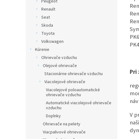
Peugeot
Ren
Renault
Ren
Seat
Ren
Skoda
Sym
Toyota
PK6
Volkswagen
PK4
Kúrenie
Ohrievače vzduchu
Olejové ohrievače
Pri
Stacionárne ohrievače vzduchu
Viacolejové ohrievače
reg
Viacolejové poloautomatické
mon
ohrievače vzduchu
náv
Automatické viacolejové ohrievače
vzduchu
V p
Doplnky
naš
Ohrievače na pelety
dyn
Viacpalivové ohrievače