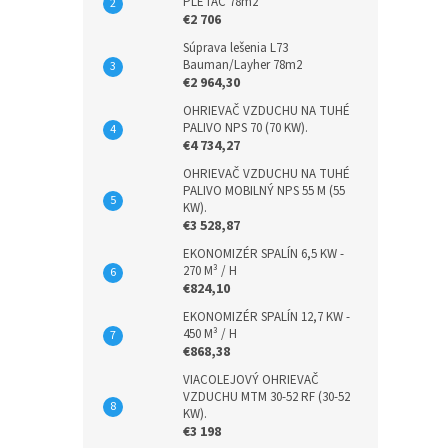
PLETAC 78m2
€2 706
Súprava lešenia L73
Bauman/Layher 78m2
€2 964,30
OHRIEVAČ VZDUCHU NA TUHÉ
PALIVO NPS 70 (70 KW).
€4 734,27
OHRIEVAČ VZDUCHU NA TUHÉ
PALIVO MOBILNÝ NPS 55 M (55
KW).
€3 528,87
EKONOMIZÉR SPALÍN 6,5 KW -
270 M³ / H
€824,10
EKONOMIZÉR SPALÍN 12,7 KW -
450 M³ / H
€868,38
VIACOLEJOVÝ OHRIEVAČ
VZDUCHU MTM 30-52 RF (30-52
KW).
€3 198