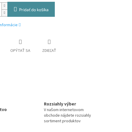
Pridať do košíka
informácie
OPÝTAŤ SA
ZDIEĽAŤ
Rozsiahly výber
tvo
V našom internetovom
obchode nájdete rozsiahly
sortiment produktov