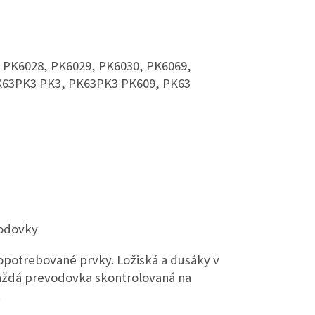
 PK6028, PK6029, PK6030, PK6069,
K63PK3 PK3, PK63PK3 PK609, PK63
vodovky
potrebované prvky. Ložiská a dusáky v
každá prevodovka skontrolovaná na
.