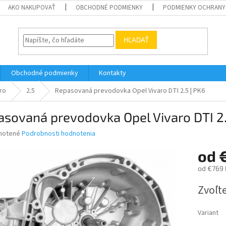
AKO NAKUPOVAŤ
OBCHODNÉ PODMIENKY
PODMIENKY OCHRANY
HĽADAŤ
Obchodné podmienky
Kontakty
ro
2.5
Repasovaná prevodovka Opel Vivaro DTI 2.5 | PK6
sovaná prevodovka Opel Vivaro DTI 2.
né
notené
Podrobnosti hodnotenia
nie
od
u
od
€769
Jednotk
Zvoľte
cena:
iek.
Variant