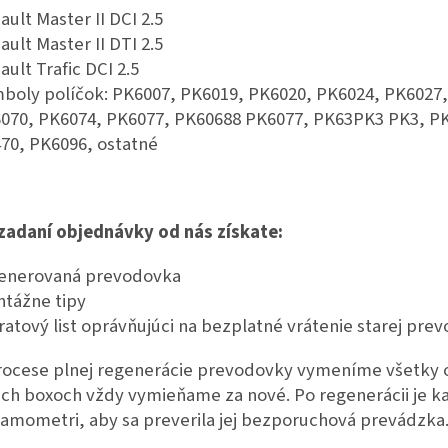
ault Master II DCI 2.5
ault Master II DTI 2.5
ault Trafic DCI 2.5
boly políčok: PK6007, PK6019, PK6020, PK6024, PK6027,
070, PK6074, PK6077, PK60688 PK6077, PK63PK3 PK3, P
70, PK6096, ostatné
 zadaní objednávky od nás získate:
enerovaná prevodovka
tážne tipy
ratový list oprávňujúci na bezplatné vrátenie starej pre
rocese plnej regenerácie prevodovky vymeníme všetky o
ich boxoch vždy vymieňame za nové. Po regenerácii je 
amometri, aby sa preverila jej bezporuchová prevádzka