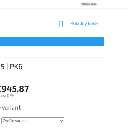
 OSOBNÝCH ÚDAJOV
Prihlásenie
NÁKUPNÝ
Prázdny košík
KOŠÍK
5 | PK6
€945,87
bez DPH
ová
 variant