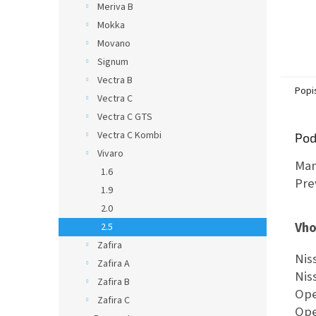
Meriva B
Mokka
Movano
Signum
Vectra B
Popi
Vectra C
Vectra C GTS
Vectra C Kombi
Pod
Vivaro
Man
1.6
Pre
1.9
2.0
Vho
2.5
Zafira
Nis
Zafira A
Nis
Zafira B
Ope
Zafira C
Ope