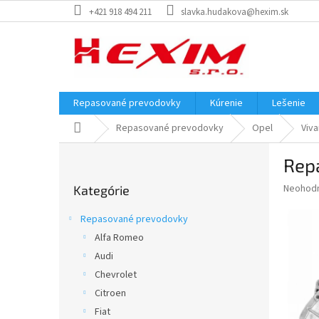
Prejsť
+421 918 494 211
slavka.hudakova@hexim.sk
na
obsah
Repasované prevodovky
Kúrenie
Lešenie
Domov
Repasované prevodovky
Opel
Viva
B
Repa
o
Preskočiť
č
Priemer
Neohod
Kategórie
kategórie
n
hodnote
ý
produkt
Repasované prevodovky
p
je
Alfa Romeo
0,0
a
z
Audi
n
5
e
Chevrolet
hviezdič
l
Citroen
Fiat