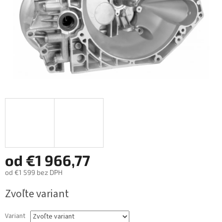
od
€1 966,77
od
€1 599
bez DPH
Jednotková
Zvoľte variant
cena:
Variant