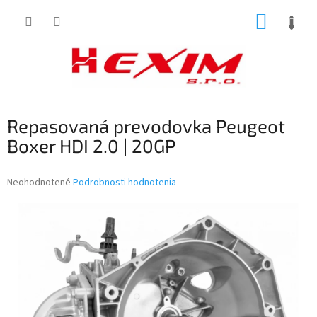
Prejsť
NÁKUP
na
obsah
KOŠÍK
Repasovaná prevodovka Peugeot
Boxer HDI 2.0 | 20GP
Priemerné
Neohodnotené
Podrobnosti hodnotenia
hodnotenie
produktu
je
0,0
z
5
hviezdičiek.