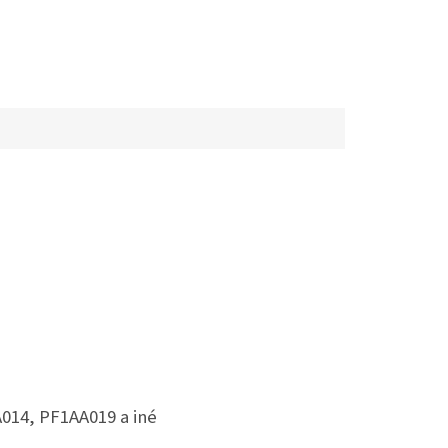
014, PF1AA019 a iné