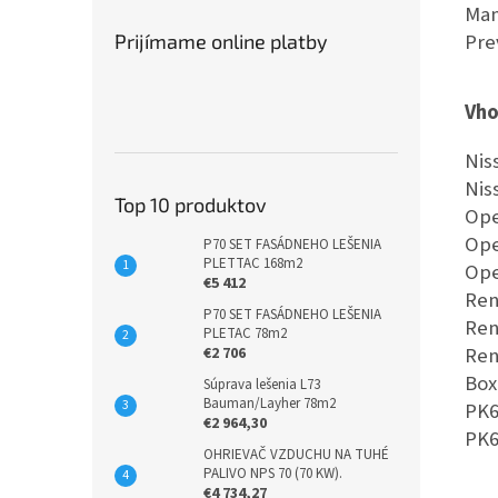
Man
Pre
Prijímame online platby
Vho
Nis
Nis
Top 10 produktov
Ope
Ope
P70 SET FASÁDNEHO LEŠENIA
PLETTAC 168m2
Ope
€5 412
Ren
P70 SET FASÁDNEHO LEŠENIA
Ren
PLETAC 78m2
Ren
€2 706
Box
Súprava lešenia L73
Bauman/Layher 78m2
PK6
€2 964,30
PK6
OHRIEVAČ VZDUCHU NA TUHÉ
PALIVO NPS 70 (70 KW).
€4 734,27