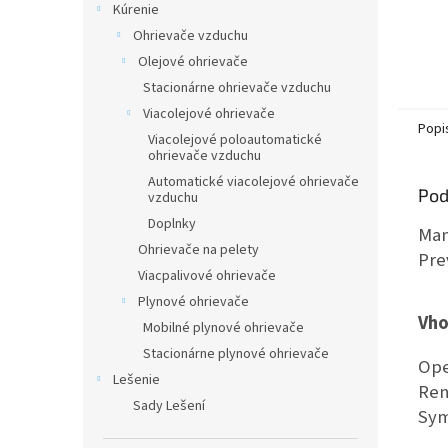
Kúrenie
Ohrievače vzduchu
Olejové ohrievače
Stacionárne ohrievače vzduchu
Viacolejové ohrievače
Popi
Viacolejové poloautomatické
ohrievače vzduchu
Automatické viacolejové ohrievače
Pod
vzduchu
Doplnky
Man
Ohrievače na pelety
Pre
Viacpalivové ohrievače
Plynové ohrievače
Vho
Mobilné plynové ohrievače
Stacionárne plynové ohrievače
Ope
Lešenie
Ren
Sady Lešení
Sym