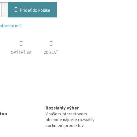
Pridať do košíka
informácie
OPÝTAŤ SA
ZDIEĽAŤ
Rozsiahly výber
tvo
V našom internetovom
obchode nájdete rozsiahly
sortiment produktov