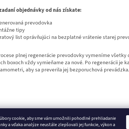
 zadaní objednávky od nás získate:
enerovaná prevodovka
tážne tipy
ratový list oprávňujúci na bezplatné vrátenie starej pre
rocese plnej regenerácie prevodovky vymeníme všetky o
ich boxoch vždy vymieňame za nové. Po regenerácii je 
amometri, aby sa preverila jej bezporuchová prevádzka
úbory cookie, aby sme vám umožnili pohodlné prehliadanie
nky a vďaka analýze neustále zlepšovali jej funkcie, výkon a