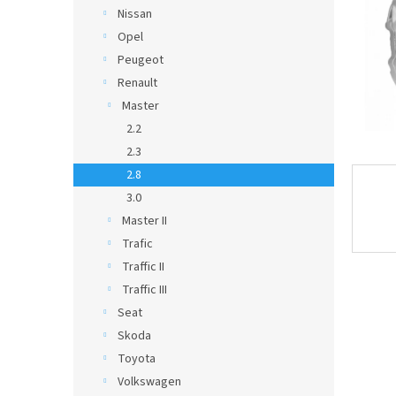
Nissan
Opel
Peugeot
Renault
Master
2.2
2.3
2.8
3.0
Master II
Trafic
Traffic II
Traffic III
Seat
Skoda
Toyota
Volkswagen