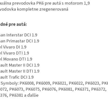
uálna prevodovka PK6 pre autá s motorom 1,9
vodovka kompletne zregenerovaná
dné pre autá:
san Interstar DCI 1.9
san Primastar DCI 1.9
l Vivaro DI 1.9
l Vivaro DTI 1.9
l Movano DTI 1.9
ault Master II DCI 1.9
ault Master II DTI 1.9
ault Trafic DCI 1.9
 Symboly: PK6008, PK6009, PK6021, PK6022, PK6023, PK
072, PK6073, PK6075, PK6076, PK6081, PK6371, PK6372,
376, PK6381 a ďalšie