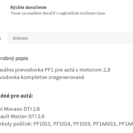
Rýchle doručenie
Tovar sa snažíme doručiť v najkratšom možnom čase.
s
Diskusia
robný popis
uálna prevodovka PF1 pre autá s motorom 2,8
vodovka kompletne zregenerovaná
dné pre autá:
l Movano DTI 2.8
ault Master DTI 2.8
boly políčok: PF1013, PF1014, PF1019, PF1AA013, PF1AA