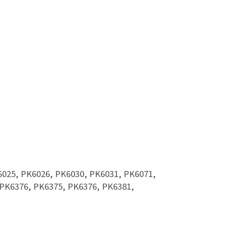
6025, PK6026, PK6030, PK6031, PK6071,
 PK6376, PK6375, PK6376, PK6381,