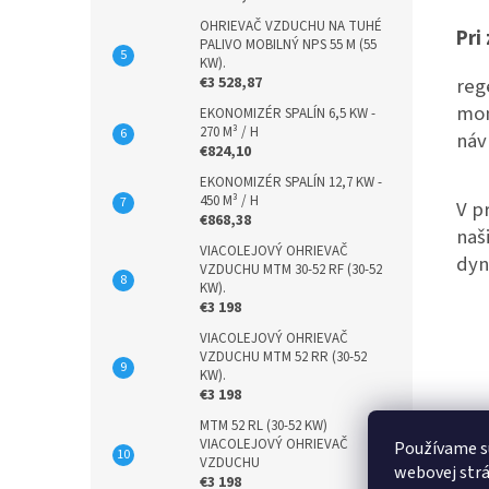
OHRIEVAČ VZDUCHU NA TUHÉ
Pri
PALIVO MOBILNÝ NPS 55 M (55
KW).
reg
€3 528,87
mon
EKONOMIZÉR SPALÍN 6,5 KW -
270 M³ / H
náv
€824,10
EKONOMIZÉR SPALÍN 12,7 KW -
450 M³ / H
V p
€868,38
naš
VIACOLEJOVÝ OHRIEVAČ
dyn
VZDUCHU MTM 30-52 RF (30-52
KW).
€3 198
VIACOLEJOVÝ OHRIEVAČ
VZDUCHU MTM 52 RR (30-52
KW).
€3 198
MTM 52 RL (30-52 KW)
VIACOLEJOVÝ OHRIEVAČ
Používame s
VZDUCHU
webovej strá
€3 198