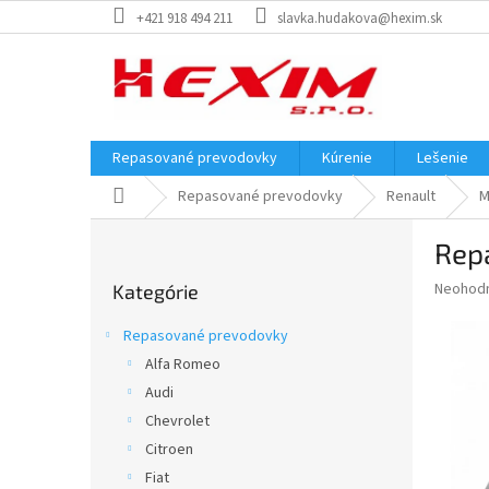
Prejsť
+421 918 494 211
slavka.hudakova@hexim.sk
na
obsah
Repasované prevodovky
Kúrenie
Lešenie
Domov
Repasované prevodovky
Renault
M
B
Rep
o
Preskočiť
č
Priemer
Neohod
Kategórie
kategórie
n
hodnote
ý
produkt
Repasované prevodovky
p
je
Alfa Romeo
0,0
a
z
Audi
n
5
e
Chevrolet
hviezdič
l
Citroen
Fiat