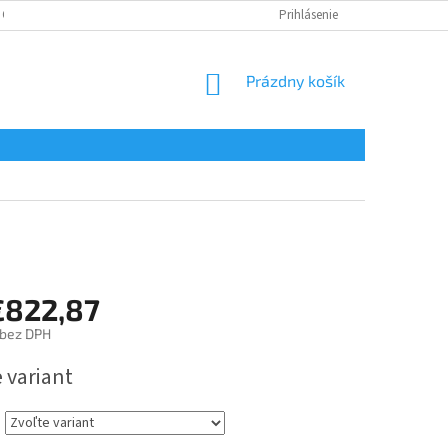
 OSOBNÝCH ÚDAJOV
Prihlásenie
NÁKUPNÝ
Prázdny košík
KOŠÍK
€822,87
bez DPH
ová
 variant