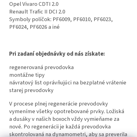
Opel Vivaro CDTI 2.0
Renault Trafic II DCI 2.0
Symboly políčok: PF6009, PF6010, PF6023,
PF6024, PF6026 a iné
Pri zadaní objednávky od nás získate:
regenerovaná prevodovka
montážne tipy
návratový list oprávňujúci na bezplatné vrátenie
starej prevodovky
V procese plnej regenerácie prevodovky
vymeníme všetky opotrebované prvky. Ložiská
a dusáky v našich boxoch vždy vymieňame za
nové. Po regenerácii je každá prevodovka
skontrolovaná na dynamometri, aby sa preverila