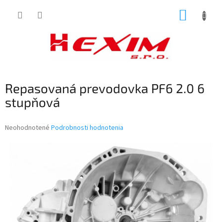
Prejsť
NÁKUP
na
obsah
KOŠÍK
Repasovaná prevodovka PF6 2.0 6
stupňová
Priemerné
Neohodnotené
Podrobnosti hodnotenia
hodnotenie
produktu
je
0,0
z
5
hviezdičiek.