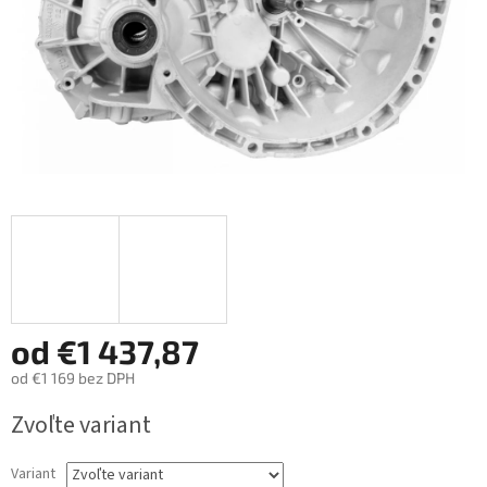
od
€1 437,87
od
€1 169
bez DPH
Jednotková
Zvoľte variant
cena:
Variant