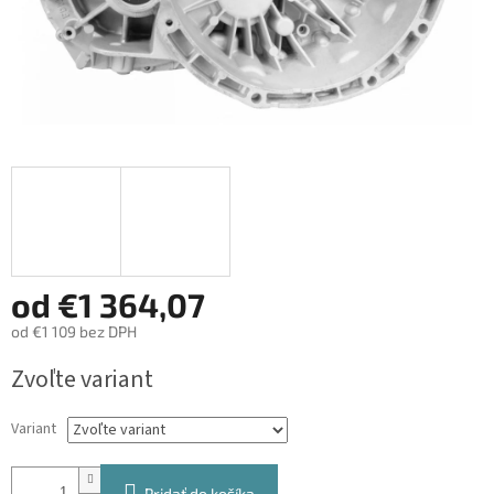
od
€1 364,07
od
€1 109
bez DPH
Jednotková
Zvoľte variant
cena:
Variant
Pridať do košíka