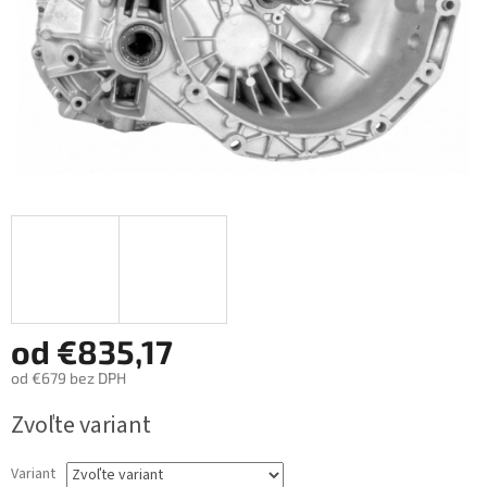
od
€835,17
od
€679
bez DPH
Jednotková
Zvoľte variant
cena:
Variant