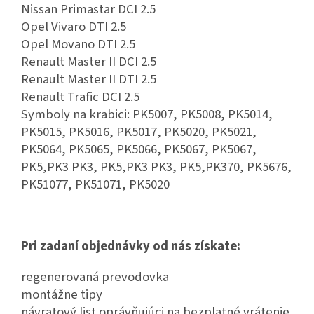
Nissan Primastar DCI 2.5
Opel Vivaro DTI 2.5
Opel Movano DTI 2.5
Renault Master II DCI 2.5
Renault Master II DTI 2.5
Renault Trafic DCI 2.5
Symboly na krabici: PK5007, PK5008, PK5014,
PK5015, PK5016, PK5017, PK5020, PK5021,
PK5064, PK5065, PK5066, PK5067, PK5067,
PK5,PK3 PK3, PK5,PK3 PK3, PK5,PK370, PK5676,
PK51077, PK51071, PK5020
Pri zadaní objednávky od nás získate:
regenerovaná prevodovka
montážne tipy
návratový list oprávňujúci na bezplatné vrátenie