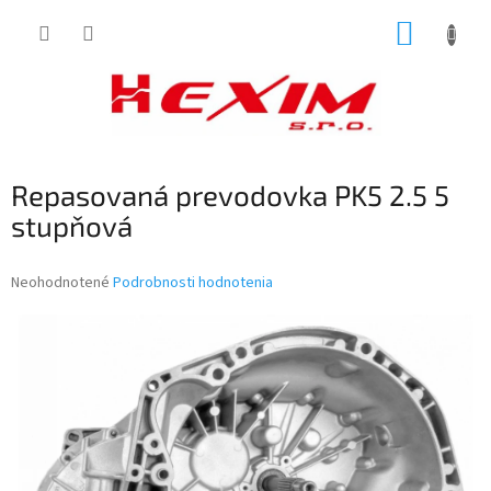
Prejsť
NÁKUP
na
obsah
KOŠÍK
Repasovaná prevodovka PK5 2.5 5
stupňová
Priemerné
Neohodnotené
Podrobnosti hodnotenia
hodnotenie
produktu
je
0,0
z
5
hviezdičiek.