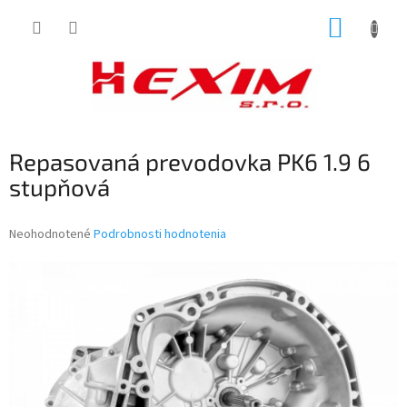
Prejsť
NÁKUP
na
obsah
KOŠÍK
Repasovaná prevodovka PK6 1.9 6
stupňová
Priemerné
Neohodnotené
Podrobnosti hodnotenia
hodnotenie
produktu
je
0,0
z
5
hviezdičiek.