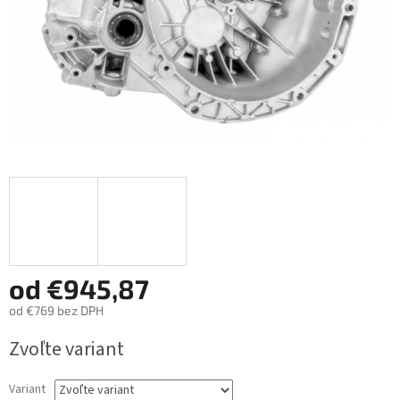
od
€945,87
od
€769
bez DPH
Jednotková
Zvoľte variant
cena:
Variant