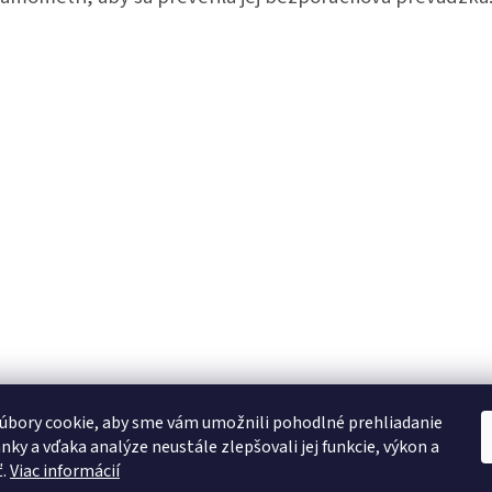
úbory cookie, aby sme vám umožnili pohodlné prehliadanie
nky a vďaka analýze neustále zlepšovali jej funkcie, výkon a
ť.
Viac informácií