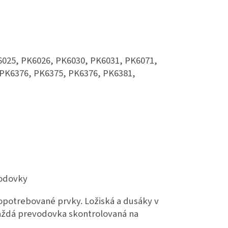
6025, PK6026, PK6030, PK6031, PK6071,
 PK6376, PK6375, PK6376, PK6381,
vodovky
potrebované prvky. Ložiská a dusáky v
každá prevodovka skontrolovaná na
.