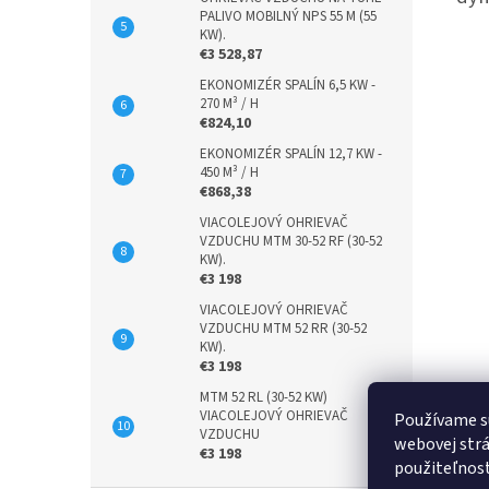
PALIVO MOBILNÝ NPS 55 M (55
KW).
€3 528,87
EKONOMIZÉR SPALÍN 6,5 KW -
270 M³ / H
€824,10
EKONOMIZÉR SPALÍN 12,7 KW -
450 M³ / H
€868,38
VIACOLEJOVÝ OHRIEVAČ
VZDUCHU MTM 30-52 RF (30-52
KW).
€3 198
VIACOLEJOVÝ OHRIEVAČ
VZDUCHU MTM 52 RR (30-52
KW).
€3 198
MTM 52 RL (30-52 KW)
VIACOLEJOVÝ OHRIEVAČ
Používame s
VZDUCHU
webovej strá
€3 198
použiteľnos