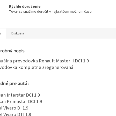
Rýchle doručenie
Tovar sa snažíme doručiť v najkratšom možnom čase.
s
Diskusia
robný popis
uálna prevodovka Renault Master II DCI 1.9
vodovka kompletne zregenerovaná
dné pre autá:
san Interstar DCI 1.9
san Primastar DCI 1.9
l Vivaro DI 1.9
l Vivaro DTI 1.9