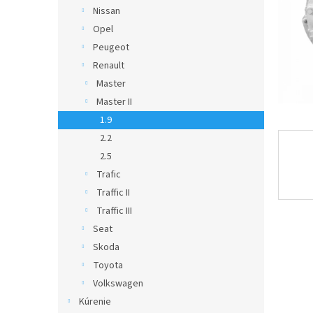
Nissan
Opel
Peugeot
Renault
Master
Master II
1.9
2.2
2.5
Trafic
Traffic II
Traffic III
Seat
Skoda
Toyota
Volkswagen
Kúrenie