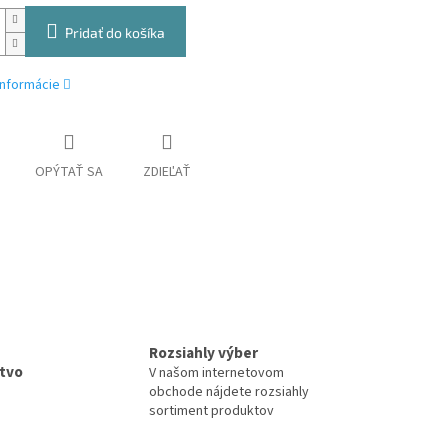
Pridať do košíka
informácie
OPÝTAŤ SA
ZDIEĽAŤ
Rozsiahly výber
tvo
V našom internetovom
obchode nájdete rozsiahly
sortiment produktov