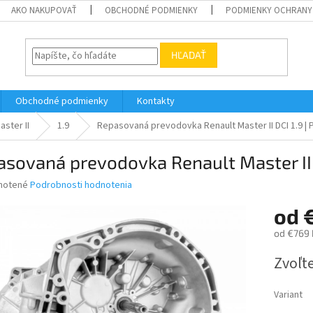
AKO NAKUPOVAŤ
OBCHODNÉ PODMIENKY
PODMIENKY OCHRANY
HĽADAŤ
Obchodné podmienky
Kontakty
aster II
1.9
Repasovaná prevodovka Renault Master II DCI 1.9 | 
sovaná prevodovka Renault Master II D
né
notené
Podrobnosti hodnotenia
nie
od
u
od
€769
Jednotk
Zvoľte
cena:
iek.
Variant