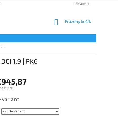
 OSOBNÝCH ÚDAJOV
Prihlásenie
NÁKUPNÝ
Prázdny košík
KOŠÍK
PK6
CI 1.9 | PK6
€945,87
bez DPH
ová
 variant