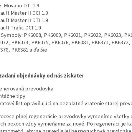
l Movano DTI 1.9
ault Master II DCI 1.9
ault Master II DTI 1.9
ault Trafic DCI 1.9
 Symboly: PK6008, PK6009, PK6021, PK6022, PK6023, PK
072, PK6073, PK6075, PK6076, PK6081, PK6371, PK6372,
376, PK6381 a ďalšie
 zadaní objednávky od nás získate:
enerovaná prevodovka
tážne tipy
ratový list oprávňujúci na bezplatné vrátenie starej pre
rocese plnej regenerácie prevodovky vymeníme všetky o
ich boxoch vždy vymieňame za nové. Po regenerácii je 
amometri, aby sa preverila jej bezporuchová prevádzka