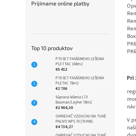
Prijímame online platby
Ope
Ren
Ren
Ren
Box
PK6
Top 10 produktov
PK6
P70 SET FASÁDNEHO LEŠENIA
PLETTAC 168m2
€5 412
Pri
P70 SET FASÁDNEHO LEŠENIA
PLETAC 78m2
€2 706
reg
Súprava lešenia L73
mon
Bauman/Layher 78m2
náv
€2 964,30
OHRIEVAČ VZDUCHU NA TUHÉ
V p
PALIVO NPS 70 (70 KW).
naš
€4 734,27
dyn
OHRIEVAČ VZDUCHU NA TUHÉ