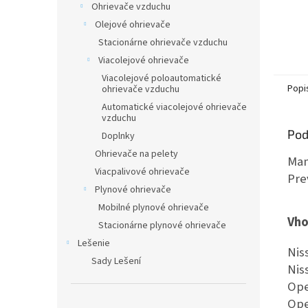
Ohrievače vzduchu
Olejové ohrievače
Stacionárne ohrievače vzduchu
Viacolejové ohrievače
Viacolejové poloautomatické
Popi
ohrievače vzduchu
Automatické viacolejové ohrievače
vzduchu
Pod
Doplnky
Ohrievače na pelety
Man
Viacpalivové ohrievače
Pre
Plynové ohrievače
Mobilné plynové ohrievače
Vho
Stacionárne plynové ohrievače
Lešenie
Nis
Sady Lešení
Nis
Ope
Ope