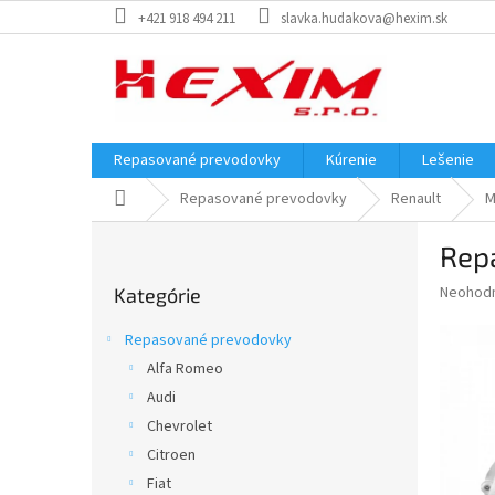
Prejsť
+421 918 494 211
slavka.hudakova@hexim.sk
na
obsah
Repasované prevodovky
Kúrenie
Lešenie
Domov
Repasované prevodovky
Renault
M
B
Repa
o
Preskočiť
č
Priemer
Neohod
Kategórie
kategórie
n
hodnote
ý
produkt
Repasované prevodovky
p
je
Alfa Romeo
0,0
a
z
Audi
n
5
e
Chevrolet
hviezdič
l
Citroen
Fiat